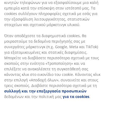
κινητών τηλεφώνων για να εξασφαλίσουμε μια καλή
μια φυσική, ρουστίκ αισθητική. Η εξωτική αίσθηση
εμπειρία κατά την επίσκεψη στον ιστότοπό μας. Τα
τονίζεται περαιτέρω από το τεχνητό φυτό JAKOB που
cookies συλλέγουν πληροφορίες σχετικά με εσάς για
συνδυάζεται υπέροχα με το TERJE.
την εξασφάλιση λειτουργικότητας, στατιστικών
στοιχείων και σχετικού μάρκετινγκ υλικού.
Όταν αποδέχεστε τα διαφημιστικά cookies, θα
μοιραστούμε τα δεδομένα περιήγησής σας με
συνεργάτες μάρκετινγκ (π.χ. Google, Meta και TikTok)
για εξατομικευμένες και στατικές διαφημίσεις.
Μπορείτε να διαβάσετε περισσότερα σχετικά με τους
open
σκοπούς στην ενότητα «Τροποποίηση» και να
επιλέξετε να ανακαλέσετε τη συγκατάθεσή σας
κάνοντας κλικ στο εικονίδιο του cookie. Κάνοντας κλικ
στην επιλογή «Αποδοχή όλων», συναινείτε και στους
τρεις σκοπούς. Διαβάστε περισσότερα σχετικά με τη
συλλογή και την επεξεργασία προσωπικών
δεδομένων και την πολιτική μας
για τα cookies
.