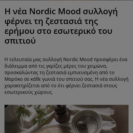
ροστασία επίπλων
ωτισμός εξωτερικού χώρου
εντόνια
κελετοί κρεβατιών
ωτισμός
Η νέα Nordic Mood συλλογή
άμπινγκ
τουλάπες
πoστρώματα κρεβατιού
ίδη σπιτιού
φέρνει τη ζεστασιά της
ερήμου στο εσωτερικό του
πίπλωση υπνοδωματίου
άβλες κρεβατιού
αιδικό δωμάτιο
σπιτιού
αιδικά στρώματα
ώρος πλυντηρίου
Η τελευταία μας συλλογή Nordic Mood προσφέρει ένα
αιδικά κρεβάτια
διάλειμμα από τις γκρίζες μέρες του χειμώνα,
προσκαλώντας τη ζεστασιά εμπνευσμένη από το
Μαρόκο σε κάθε γωνιά του σπιτιού σας. Η νέα συλλογή
χαρακτηρίζεται από το ότι φέρνει ζεστασιά στους
εσωτερικούς χώρους.