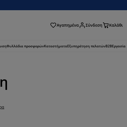
Αγαπημένα
Σύνδεση
Καλάθι
ζήτηση
ευση
Φυλλάδια προσφορών
Καταστήματα
Εξυπηρέτηση πελατών
B2B
Εργασία
κη
ερα