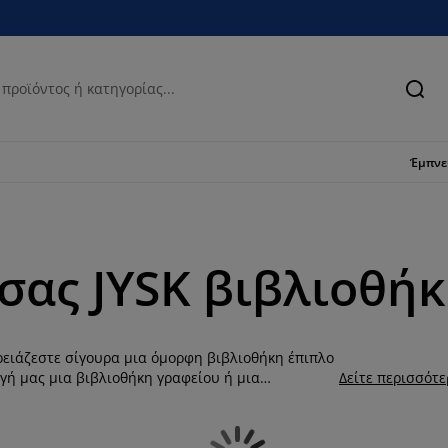
Ανα
Έμπν
σας JYSK βιβλιοθή
ρειάζεστε σίγουρα μια όμορφη βιβλιοθήκη έπιπλο
ογή μας μια βιβλιοθήκη γραφείου ή μια
Δείτε περισσότ
 Χρησιμοποιήστε και τους κάθετους χώρους,
ξοικονόμηση χώρου. Στη συλλογή μας θα βρείτε
ιβλιοθήκες έπιπλα για να επιλέξετε εκείνη που