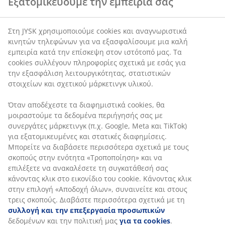
Εξατομικεύουμε την εμπειρία σας
Δεν χρειάζεται να ξοδέψετε μία περιουσία για να
ανακαινίσετε το σπίτι σας. Μπορείτε με μικρές αλλαγές να
Στη JYSK χρησιμοποιούμε cookies και αναγνωριστικά
δώσετε νέα πνοή στο χώρο και να αισθανθείτε ανανεωμένοι.
κινητών τηλεφώνων για να εξασφαλίσουμε μια καλή
Τα είδη διακόσμησης είναι φθηνά και μπορείτε με ένα-δύο
εμπειρία κατά την επίσκεψη στον ιστότοπό μας. Τα
διακοσμητικά να αλλάξετε τελείως την οπτική του χώρου,
cookies συλλέγουν πληροφορίες σχετικά με εσάς για
ενώ μπορείτε να τα αλλάζετε συνεχώς εφόσον είναι
την εξασφάλιση λειτουργικότητας, στατιστικών
οικονομικά. Άλλωστε, μπορείτε να τα συνδυάσετε με την ήδη
στοιχείων και σχετικού μάρκετινγκ υλικού.
υπάρχουσα διακόσμησή σας.
Ακόμα, μπορείτε να δώσετε ζωντάνια στο καθιστικό σας με
Όταν αποδέχεστε τα διαφημιστικά cookies, θα
μικρά, πολύχρωμα χαλάκια-κουρελούδες, τα οποία
μοιραστούμε τα δεδομένα περιήγησής σας με
αποθηκεύονται εύκολα. Ή να χρησιμοποιήσετε φωτάκια,
συνεργάτες μάρκετινγκ (π.χ. Google, Meta και TikTok)
πορτατίφ ή φωτιστικά δαπέδου για να δημιουργήσετε μια
για εξατομικευμένες και στατικές διαφημίσεις.
ζεστή ατμόσφαιρα και να φωτίσετε την αγαπημένη σας
Μπορείτε να διαβάσετε περισσότερα σχετικά με τους
γωνιά.
σκοπούς στην ενότητα «Τροποποίηση» και να
Αν δυσκολεύεστε να συνδυάσετε διαφορετικά υλικά και
επιλέξετε να ανακαλέσετε τη συγκατάθεσή σας
χρώματα, διαβάστε στο blog μας χρήσιμες συμβουλές
κάνοντας κλικ στο εικονίδιο του cookie. Κάνοντας κλικ
διακόσμησης
και
εμπνευστείτε με τις πρωτότυπες ιδέες
των
στην επιλογή «Αποδοχή όλων», συναινείτε και στους
ειδικών της JYSK.
τρεις σκοπούς. Διαβάστε περισσότερα σχετικά με τη
Στη JYSK έχουμε επιλέξει οικιακά είδη, τα οποία καλύπτουν
συλλογή και την επεξεργασία προσωπικών
ένα μεγάλο εύρος των αναγκών για τον οικιακό εξοπλισμό και
δεδομένων και την πολιτική μας
για τα cookies
.