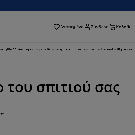
Αγαπημένα
Σύνδεση
Καλάθι
ζήτηση
ευση
Φυλλάδια προσφορών
Καταστήματα
Εξυπηρέτηση πελατών
B2B
Εργασία
 του σπιτιού σας
ερα