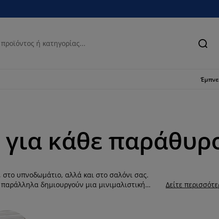
Ανα
Έμπν
 για κάθε παράθυρο
, στο υπνοδωμάτιο, αλλά και στο σαλόνι σας.
ώ παράλληλα δημιουργούν μια μινιμαλιστική
Δείτε περισσότ
, υπόλευκο, γκρι και στο χρώμα της άμμου και
α του χώρου. Επιπλέον, μπορείτε να
 περισσότερα από ένα ρολά στα παράθυρά σας ή