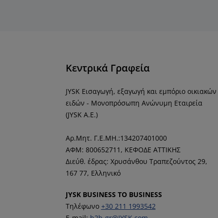
Κεντρικά Γραφεία
JYSK Εισαγωγή, εξαγωγή και εμπόριο οικιακών
ειδών - Μονοπρόσωπη Ανώνυμη Εταιρεία
(JYSK Α.Ε.)
Αρ.Μητ. Γ.Ε.ΜΗ.:134207401000
ΑΦΜ: 800652711,
ΚΕΦΟΔΕ ΑΤΤΙΚΗΣ
Διεύθ. έδρας: Χρυσάνθου Τραπεζούντος 29,
167 77, Ελληνικό
JYSK BUSINESS TO BUSINESS
Τηλέφωνο
+30 211 1993542
E-mail:
b2b-gr@JYSK.com