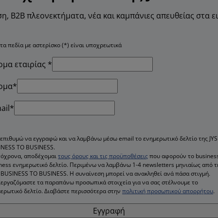
η, B2B πλεονεκτήματα, νέα και καμπάνιες απευθείας στα ε
τα πεδία με αστερίσκο (*) είναι υποχρεωτικά
μα εταιρίας *
ομα*
ail*
 επιθυμώ να εγγραφώ και να λαμβάνω μέσω email το ενημερωτικό δελτίο της JYS
INESS TO BUSINESS.
τόχρονα, αποδέχομαι
τους όρους και τις προϋποθέσεις
που αφορούν το business
ness ενημερωτικό δελτίο. Περιμένω να λαμβάνω 1-4 newsletters μηνιαίως από τ
 BUSINESS TO BUSINESS. Η συναίνεση μπορεί να ανακληθεί ανά πάσα στιγμή.
εργαζόμαστε τα παραπάνω προσωπικά στοιχεία για να σας στέλνουμε το
ερωτικό δελτίο. Διαβάστε περισσότερα στην
πολιτική προσωπικού απορρήτου
.
Εγγραφή