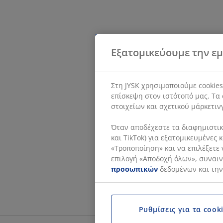
Εξατομικεύουμε την εμ
Στη JYSK χρησιμοποιούμε cookie
επίσκεψη στον ιστότοπό μας. Τα 
στοιχείων και σχετικού μάρκετιν
Όταν αποδέχεστε τα διαφημιστικά
και TikTok) για εξατομικευμένες
«Τροποποίηση» και να επιλέξετε 
επιλογή «Αποδοχή όλων», συναινε
προσωπικών
δεδομένων και την
Ρυθμίσεις για τα cook