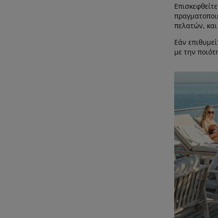
Επισκεφθείτε
πραγματοποιή
πελατών, και
Εάν επιθυμεί
με την ποιότ