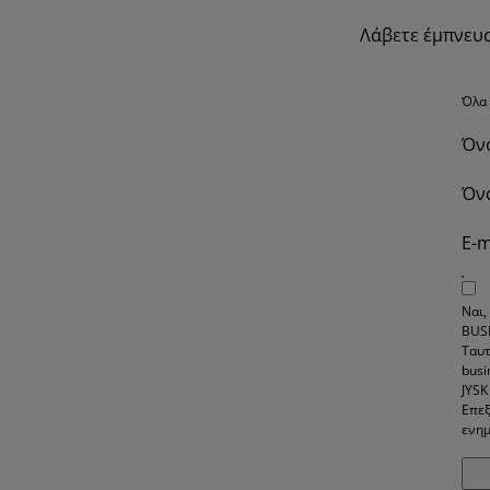
Λάβετε έμπνευσ
Όλα 
Όνο
Όν
E-m
Ναι,
BUS
Ταυ
busi
JYSK
Επεξ
ενημ