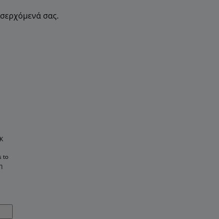
ισερχόμενά σας.
K
 to
η