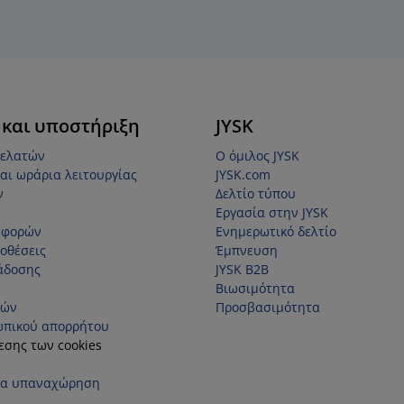
 και υποστήριξη
JYSK
πελατών
Ο όμιλος JYSK
αι ωράρια λειτουργίας
JYSK.com
ν
Δελτίο τύπου
Εργασία στην JYSK
σφορών
Ενημερωτικό δελτίο
οθέσεις
Έμπνευση
άδοσης
JYSK B2B
Βιωσιμότητα
τών
Προσβασιμότητα
ωπικού απορρήτου
εσης των cookies
ια υπαναχώρηση