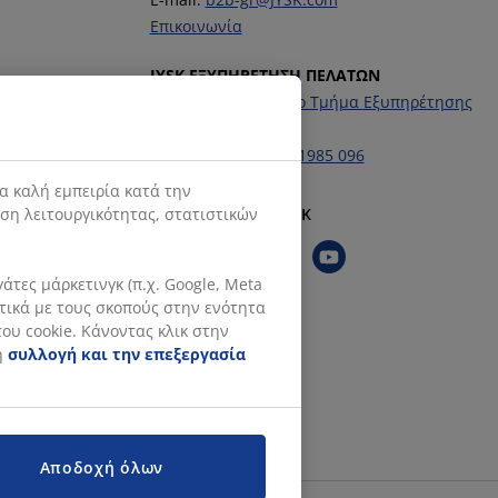
Επικοινωνία
JYSK ΕΞΥΠΗΡΕΤΗΣΗ ΠΕΛΑΤΩΝ
Επικοινωνήστε με το Τμήμα Εξυπηρέτησης
Πελατών
Τηλέφωνο:
+30 211 1985 096
α καλή εμπειρία κατά την
Ακολουθήστε τη JYSK
ιση λειτουργικότητας, στατιστικών
τες μάρκετινγκ (π.χ. Google, Meta
ετικά με τους σκοπούς στην ενότητα
ου cookie. Κάνοντας κλικ στην
η
συλλογή και την επεξεργασία
Αποδοχή όλων