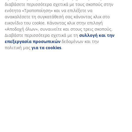
Κουρτίνες
Κήπος
Οικιακά είδη
Χολ