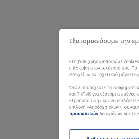
Εξατομικεύουμε την εμ
Στη JYSK χρησιμοποιούμε cookie
επίσκεψη στον ιστότοπό μας. Τα 
στοιχείων και σχετικού μάρκετιν
Όταν αποδέχεστε τα διαφημιστικά
και TikTok) για εξατομικευμένες
«Τροποποίηση» και να επιλέξετε 
επιλογή «Αποδοχή όλων», συναινε
προσωπικών
δεδομένων και την
Ρυθμίσεις για τα cook