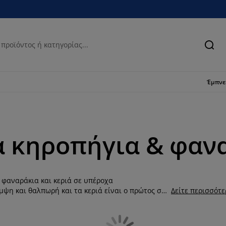
Ανα
Έμπν
α κηροπήγια & φανα
 φαναράκια και κεριά σε υπέροχα
μψη και θαλπωρή και τα κεριά είναι ο πρώτος σας
Δείτε περισσότ
ακοσμώντας το τραπεζάκι του σαλονιού και τον
χριστουγεννιάτικα σχέδια, όπως αστέρια, και
ης. Ακόμα, προσθέστε στο σαλόνι σας υπέροχα