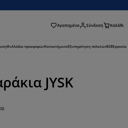
Αγαπημένα
Σύνδεση
Καλάθι
ζήτηση
ευση
Φυλλάδια προσφορών
Καταστήματα
Εξυπηρέτηση πελατών
B2B
Εργασία
ράκια JYSK
ερα