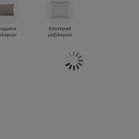
ά και διαστάσεις, για να φρεσκάρετε τα ήδη
η συλλογή διακοσμητικών μαξιλαριών μας
σκετε πάντα τα πιο μοδάτα είδη.
λύμματα
Εσωτερικό
ιλαριών
μαξιλαριού