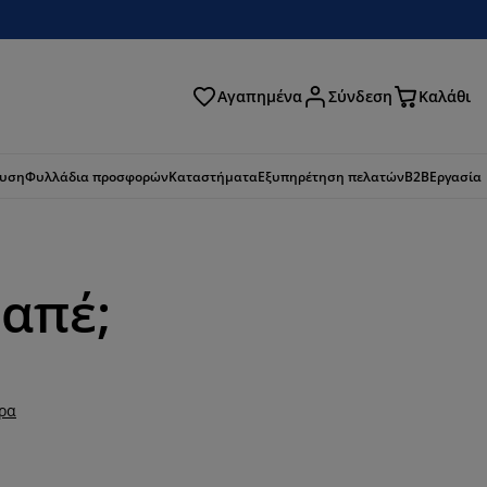
Αγαπημένα
Σύνδεση
Καλάθι
ζήτηση
ευση
Φυλλάδια προσφορών
Καταστήματα
Εξυπηρέτηση πελατών
B2B
Εργασία
απέ;
ερα