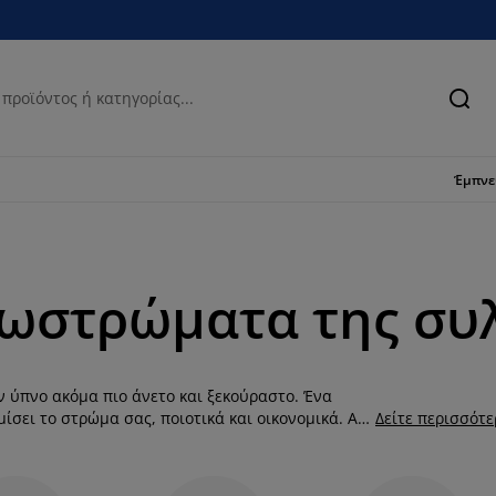
Ανα
Έμπν
ωστρώματα της συλ
 ύπνο ακόμα πιο άνετο και ξεκούραστο. Ένα
σει το στρώμα σας, ποιοτικά και οικονομικά. Αν
Δείτε περισσότ
ανώστρωμα είναι η ιδανική λύση, καθώς θα
ται σε διάφορα μεγέθη, ένα μεγάλο εύρος τιμών
ρωμάτων καθορίζουν και την σκληρότητά του. Για