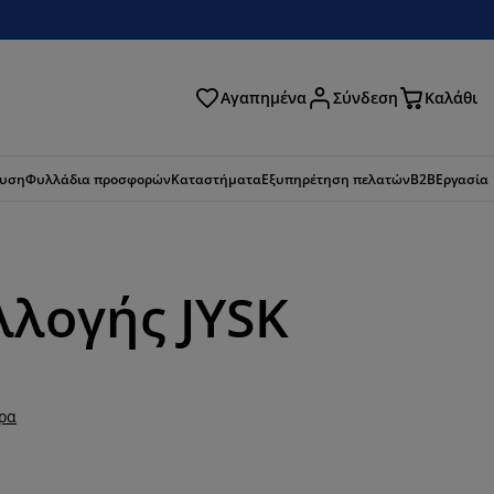
Αγαπημένα
Σύνδεση
Καλάθι
ζήτηση
ευση
Φυλλάδια προσφορών
Καταστήματα
Εξυπηρέτηση πελατών
B2B
Εργασία
λογής JYSK
ερα