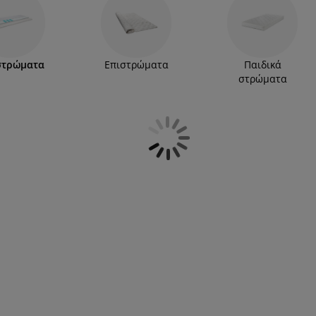
ια αφράτη αίσθηση, καθώς ο αφρός
και την άνεση ενός ανωστρώματος, ενώ
τη συλλογή ποιοτικών ανωστρωμάτων της JYSK
στρώματα
Επιστρώματα
Παιδικά
στρώματα