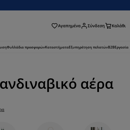
Αγαπημένα
Σύνδεση
Καλάθι
ζήτηση
ευση
Φυλλάδια προσφορών
Καταστήματα
Εξυπηρέτηση πελατών
B2B
Εργασία
κανδιναβικό αέρα
ερα