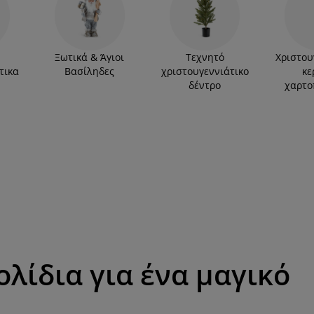
αναράκια για να δώσετε ζεστασιά στα
άκια στον εσωτερικό και στον εξωτερικό χώρο
ότητα και ξεχωρίστε με τις χριστουγεννιάτικες
στούγεννα!
Ξωτικά & Άγιοι
Τεχνητό
Χριστου
τικα
Βασίληδες
χριστουγεννιάτικο
κε
δέντρο
χαρτο
ολίδια για ένα μαγικό