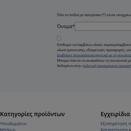
Όλα τα πεδία με αστερίσκο (*) είναι υποχρεω
Όνομα*
Επιθυμώ να λαμβάνω υλικό, συμπεριλαμβανο
υλικό έμπνευσης, εξαιρετικές προσφορές, νέ
Διαβάστε περισσότερα σχετικά με τη συναί
Μπορώ πάντα να ανακαλέσω τη συναίνεσή μ
δεδομένα στην
πολιτική προσωπικού απορρ
Κατηγορίες προϊόντων
Εγχειρίδια
Υπνοδωμάτιο
Εξυπηρέτηση 
Μπάνιο
Καταστήματα κ