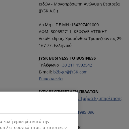
ειδών - Μονοπρόσωπη Ανώνυμη Εταιρεία
(JYSK Α.Ε.)
Αρ.Μητ. Γ.Ε.ΜΗ.:134207401000
ΑΦΜ: 800652711,
ΚΕΦΟΔΕ ΑΤΤΙΚΗΣ
Διεύθ. έδρας: Χρυσάνθου Τραπεζούντος 29,
167 77, Ελληνικό
JYSK BUSINESS TO BUSINESS
Τηλέφωνο
+30 211 1993542
E-mail:
b2b-gr@JYSK.com
Επικοινωνία
JYSK ΕΞΥΠΗΡΕΤΗΣΗ ΠΕΛΑΤΩΝ
Επικοινωνήστε με το Τμήμα Εξυπηρέτησης
Πελατών
Τηλέφωνο:
+30 211 1985 096
α καλή εμπειρία κατά την
ιση λειτουργικότητας, στατιστικών
Ακολουθήστε τη JYSK