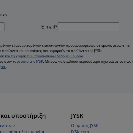
τικά
E-mail*
μένων εξατομικευμένων επικοινωνιών προσαρμοσμένων σε εμένα, μέσω email κ
α προϊόντα και καμπάνιες που αφορούν τα προϊόντα της JYSK.
νεση και τη χρήση των προσωπικών δεδομένων εδώ
.
ου στον
ιστότοπο της JYSK
. Μπορώ να διαβάσω περισσότερα σχετικά με το πώς 
ήτου
.
 και υποστήριξη
JYSK
πελατών
Ο όμιλος JYSK
αι ωράρια λειτουργίας
JYSK.com