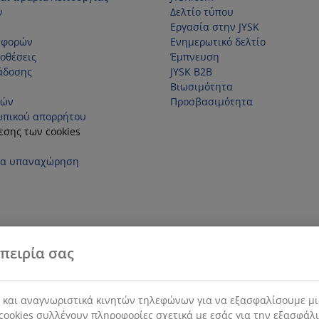
ν
Δελτίο τύπου
Εργασία στην JYSK
σφορών
Ενημερωτικό δελτίο
οθέσεις
Έμπνευση
άδοσης
JYSK B2B
Βιωσιμότητα
τών
Προσβασιμότητα
ωπικού απορρήτου
εσης των cookies
ια υπαναχώρηση
πειρία σας
s και αναγνωριστικά κινητών τηλεφώνων για να εξασφαλίσουμε μι
cookies συλλέγουν πληροφορίες σχετικά με εσάς για την εξασφάλ