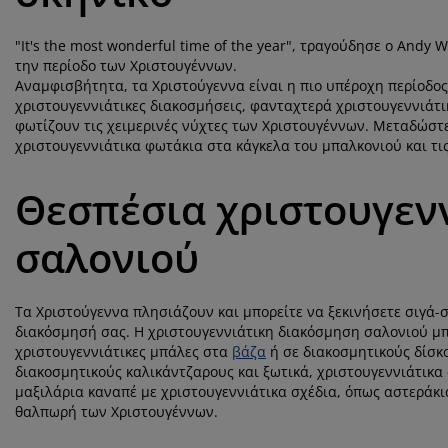
"It's the most wonderful time of the year", τραγούδησε ο Andy 
την περίοδο των Χριστουγέννων.
Αναμφισβήτητα, τα Χριστούγεννα είναι η πιο υπέροχη περίοδο
χριστουγεννιάτικες διακοσμήσεις, φανταχτερά χριστουγεννιάτι
φωτίζουν τις χειμερινές νύχτες των Χριστουγέννων. Μεταδώστε
χριστουγεννιάτικα φωτάκια στα κάγκελα του μπαλκονιού και τις
Θεσπέσια χριστουγεν
σαλονιού
Τα Χριστούγεννα πλησιάζουν και μπορείτε να ξεκινήσετε σιγά-
διακόσμησή σας. Η χριστουγεννιάτικη διακόσμηση σαλονιού μπο
χριστουγεννιάτικες μπάλες στα
βάζα
ή σε διακοσμητικούς δίσκ
διακοσμητικούς καλικάντζαρους και ξωτικά, χριστουγεννιάτικα 
μαξιλάρια καναπέ με χριστουγεννιάτικα σχέδια, όπως αστεράκ
θαλπωρή των Χριστουγέννων.