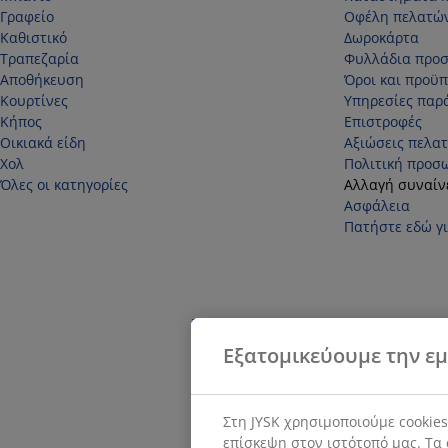
Γραφείο
Οφέλη πελατώ
Καθιστικό
Δωροκάρτα
Τραπεζαρία
Φυλλάδια προ
Αποθήκευση
Όροι και προϋπ
Κουρτίνες
Υπηρεσίες παρ
Κήπος
Επιστροφές
Οικιακά είδη
Αξιώσεις πελα
Χολ
Πολιτική προσ
Όλες οι κατηγορίες
Αλλαγή συναίν
Ασφάλεια
Πατήστε εδώ γ
Εξατομικεύουμε την εμ
Στη JYSK χρησιμοποιούμε cookie
επίσκεψη στον ιστότοπό μας. Τα 