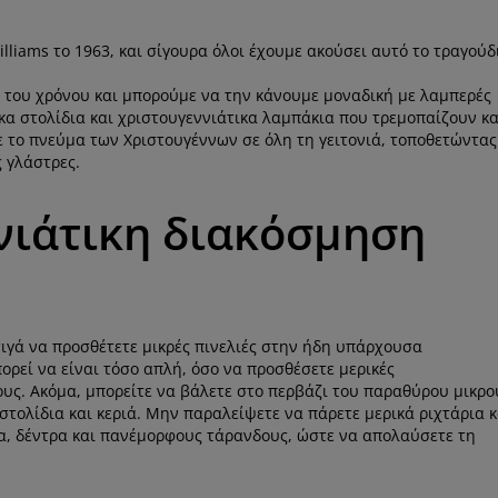
Williams το 1963, και σίγουρα όλοι έχουμε ακούσει αυτό το τραγούδ
ς του χρόνου και μπορούμε να την κάνουμε μοναδική με λαμπερές
κα στολίδια και χριστουγεννιάτικα λαμπάκια που τρεμοπαίζουν κα
 το πνεύμα των Χριστουγέννων σε όλη τη γειτονιά, τοποθετώντας
 γλάστρες.
νιάτικη διακόσμηση
σιγά να προσθέτετε μικρές πινελιές στην ήδη υπάρχουσα
ρεί να είναι τόσο απλή, όσο να προσθέσετε μερικές
ους. Ακόμα, μπορείτε να βάλετε στο περβάζι του παραθύρου μικρο
στολίδια και κεριά. Μην παραλείψετε να πάρετε μερικά ριχτάρια κ
ια, δέντρα και πανέμορφους τάρανδους, ώστε να απολαύσετε τη