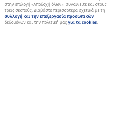
τα δεδομένα περιήγησής σας με συνεργάτες μάρκετινγκ (π.χ.
Google, Meta και TikTok) για εξατομικευμένες και στατικές
διαφημίσεις. Μπορείτε να διαβάσετε περισσότερα σχετικά με
τους σκοπούς στην ενότητα «Τροποποίηση» και να επιλέξετε
να ανακαλέσετε τη συγκατάθεσή σας κάνοντας κλικ στο
εικονίδιο του cookie. Κάνοντας κλικ στην επιλογή «Αποδοχή
όλων», συναινείτε και στους τρεις σκοπούς. Διαβάστε
περισσότερα σχετικά με τη
συλλογή και την επεξεργασία
προσωπικών
δεδομένων και την πολιτική μας
για τα
cookies
.