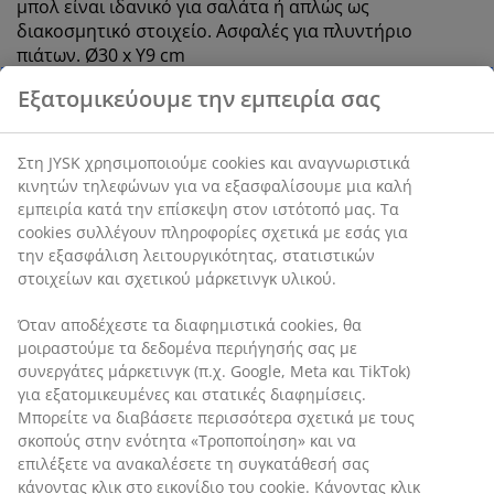
μπoλ είναι ιδανικό για σαλάτα ή απλώς ως
διακοσμητικό στοιχείο. Ασφαλές για πλυντήριο
πιάτων. Ø30 x Υ9 cm
SKU: 4912508
Χαρακτηριστικά προϊόντος
Εξατομικεύουμε την εμπειρία σας
Αξιολογήσεις
Στη JYSK χρησιμοποιούμε cookies και αναγνωριστικά κινητών
(
10
)
τηλεφώνων για να εξασφαλίσουμε μια καλή εμπειρία κατά
την επίσκεψη στον ιστότοπό μας. Τα cookies συλλέγουν
πληροφορίες σχετικά με εσάς για την εξασφάλιση
λειτουργικότητας, στατιστικών στοιχείων και σχετικού
Αποστολή
μάρκετινγκ υλικού.
Όταν αποδέχεστε τα διαφημιστικά cookies, θα μοιραστούμε