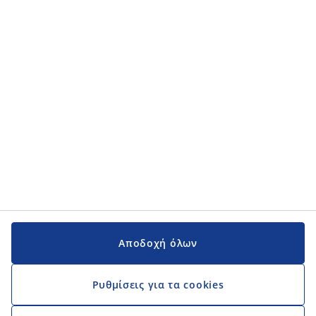
Κατηγορίες προϊόντων
Κατηγορίες προϊόντων
Εγχειρίδια και υποστήριξη
Εγχειρίδια και υποστήριξη
JYSK
JYSK
Κεντρικά Γραφεία
Ακολουθήστε τη JYSK
Αποδοχή όλων
Ρυθμίσεις για τα cookies