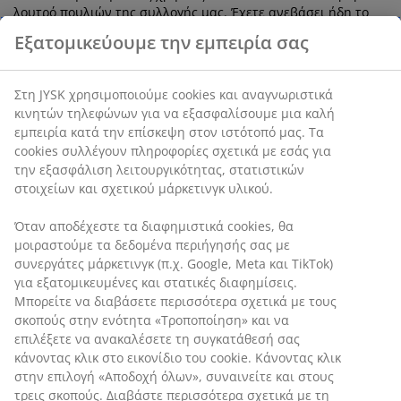
λουτρό πουλιών της συλλογής μας. Έχετε ανεβάσει ήδη το
δικό σας video ή περιμένετε να εξαντληθεί το προϊόν. Βρείτε
Εξατομικεύουμε την εμπειρία σας
το ανάμεσα στα υπέροχα
διακοσμητικά κήπου
JYSK και δώστε
στον εξωτερικό σας χώρο άποψη. Χρησιμοποιήστε τα
μοναδικά είδη διακόσμησης κήπου σύμφωνα με την δική σας
Στη JYSK χρησιμοποιούμε cookies και αναγνωριστικά
αισθητική και δημιουργήστε το επόμενο trend. Ακόμα,
κινητών τηλεφώνων για να εξασφαλίσουμε μια καλή
μπορείτε να φωτίσετε τις νύχτες με τα πρωτότυπα ηλιακά
εμπειρία κατά την επίσκεψη στον ιστότοπό μας. Τα
φωτιστικά ή τα φαναράκια κήπου. Έτσι, θα δημιουργήσετε
cookies συλλέγουν πληροφορίες σχετικά με εσάς για
ένα ειδυλλιακό σκηνικό, ενώ μπορείτε να φωτίσετε το σημείο
την εξασφάλιση λειτουργικότητας, στατιστικών
εκείνο του κήπου που θέλετε να τραβήξει όλα τα βλέμματα.
στοιχείων και σχετικού μάρκετινγκ υλικού.
Λεπτομέρειες που θα κάνουν τη διαφορά
Όταν αποδέχεστε τα διαφημιστικά cookies, θα
μοιραστούμε τα δεδομένα περιήγησής σας με
Οι εξωτερικοί χώροι του σπιτιού αποτελούν την προέκταση
συνεργάτες μάρκετινγκ (π.χ. Google, Meta και TikTok)
της αισθητικής μας και το καταφύγιο χαλάρωσης κατά τους
για εξατομικευμένες και στατικές διαφημίσεις.
καλοκαιρινούς μήνες. Ανακαλύψτε πως θα υλοποιήσετε το
Μπορείτε να διαβάσετε περισσότερα σχετικά με τους
όραμα σας με μια Scandi-Boho πινελιά που αυτόματα
σκοπούς στην ενότητα «Τροποποίηση» και να
ανεβάζει το στυλιστικό επίπεδο. Ένα εξωτερικό χαλί μπορεί
επιλέξετε να ανακαλέσετε τη συγκατάθεσή σας
λανθασμένα να θεωρείται ότι είναι περιττό, αλλά στην
κάνοντας κλικ στο εικονίδιο του cookie. Κάνοντας κλικ
πραγματικότητα οριοθετεί τον χώρο καθήμενων και
στην επιλογή «Αποδοχή όλων», συναινείτε και στους
ταυτόχρονα προσθέτει μια διαφορετική υφή. Στα
τρεις σκοπούς. Διαβάστε περισσότερα σχετικά με τη
χαλιά εξωτερικού χώρου
, θα βρείτε πολλές επιλογές chic