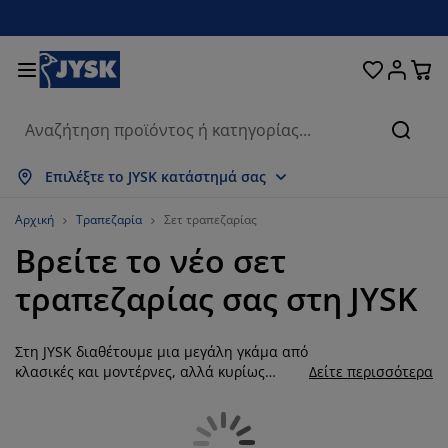
Κρεβάτια και στρώματα
Υπνοδωμάτιο
Οικιακά είδη
Αποθήκευση
Τραπεζαρία
Καθιστικό
Κουρτίνες
Γραφείο
Μπάνιο
Κήπος
Χολ
Αναζή
μφάνιση όλων
μφάνιση όλων
μφάνιση όλων
μφάνιση όλων
μφάνιση όλων
μφάνιση όλων
μφάνιση όλων
μφάνιση όλων
μφάνιση όλων
μφάνιση όλων
μφάνιση όλων
Επιλέξτε το JYSK κατάστημά σας
τρώματα
τρώματα αφρού
ετσέτες μπάνιου
πιπλα γραφείου
αναπέδες
ραπέζια
τουλάπες
πιπλα εισόδου
τοιμες Κουρτίνες
πιπλα κήπου
ιακόσμηση
Αρχική
Τραπεζαρία
Σετ τραπεζαρίας
Βρείτε το νέο σετ
ρεβάτια
τρώματα ελατηρίων
φασμάτινα είδη
ποθήκευση
ολυθρόνες και πουφ
αρέκλες
ποθήκευση
ια τον τοίχο
ολό Περσίδες/Στόρια
αξιλάρια κήπου
φασμάτινα είδη
τραπεζαρίας σας στη JYSK
ίτες
ουτιά αποθήκευσης μαξιλαριών
απλώματα
ρεβάτια continental
ξοπλισμός μπάνιου
ραπέζια σαλονιού
ποθήκευση
πιπλα εισόδου
ικρά είδη αποθήκευσης
ια το τραπέζι
Στη JYSK διαθέτουμε μια μεγάλη γκάμα από
εμβράνες τζαμιών
κίαστρα κήπου
ροστασία επίπλων
αξιλάρια
νωστρώματα
ώρος πλυντηρίου
ποθήκευση
ικρά είδη αποθήκευσης
φασμάτινα είδη
ια τον τοίχο
κλασικές και μοντέρνες, αλλά κυρίως
Δείτε περισσότερα
ποιοτικές και οικονομικές τραπεζαρίες
ξεσουάρ
ξεσουάρ κήπου
πιπλα τηλεόρασης
ροστασία επίπλων
ευκά είδη
πιστρώματα
ουζίνα
σαλονιού. Εμπνευστείτε από τα σετ
τραπεζαρίας μας, καθώς τα τραπέζια και οι