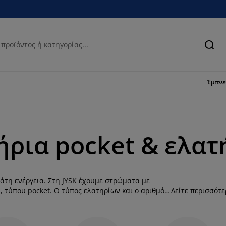
Ανα
Έμπν
ρια pocket & ελατή
μάτη ενέργεια. Στη JYSK έχουμε στρώματα με
, τύπου pocket. Ο τύπος ελατηρίων και ο αριθμός
Δείτε περισσότ
 τη σκληρότητα του στρώματος. Αν κοιμάστε
τρώμα με ελατήρια, το οποίο θα σας κρατήσει σε
άι, προτιμήστε ένα πιο μαλακό στρώμα ελατηρίων,