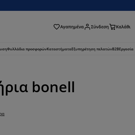
Αγαπημένα
Σύνδεση
Καλάθι
ζήτηση
ευση
Φυλλάδια προσφορών
Καταστήματα
Εξυπηρέτηση πελατών
B2B
Εργασία
ρια bonell
ερα