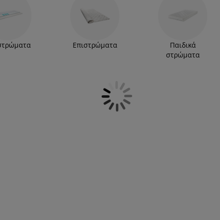
οφοί, αγκαλιάζοντας παράλληλα τα πιο ελαφριά
ιμοποιήστε
κάλυμμα
για να προστατέψετε το νέο
ράτο!
στρώματα
Επιστρώματα
Παιδικά
στρώματα