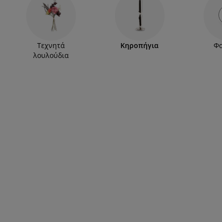
Τεχνητά
Κηροπήγια
Φ
λουλούδια