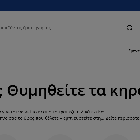
Ανα
Έμπν
; Θυμηθείτε τα κη
γίνεται να λείπουν από το τραπέζι, ειδικά εκείνα
ίπνο σας το ύφος που θέλετε – εμπνευστείτε στη
Δείτε περισσότ
ς σχεδιασμούς και γυάλινες, χρωματιστές βάσεις
ώρο σας, και θα δώσουν ευχάριστες αποχρώσεις.