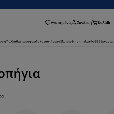
Αγαπημένα
Σύνδεση
Καλάθι
ζήτηση
ευση
Φυλλάδια προσφορών
Καταστήματα
Εξυπηρέτηση πελατών
B2B
Εργασία
ροπήγια
ερα