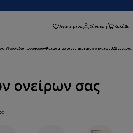
Αγαπημένα
Σύνδεση
Καλάθι
ζήτηση
ευση
Φυλλάδια προσφορών
Καταστήματα
Εξυπηρέτηση πελατών
B2B
Εργασία
ν ονείρων σας
ερα