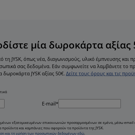
ρδίστε μία δωροκάρτα αξίας 
ό τη JYSK, όπως νέα, διαγωνισμούς, υλικό έμπνευσης και 
ωπικά σας δεδομένα. Εάν συμφωνείτε να λαμβάνετε το πρ
α δωροκάρτα JYSK αξίας 50€.
Δείτε τους όρους και τις προ
τικά
E-mail*
μένων εξατομικευμένων επικοινωνιών προσαρμοσμένων σε εμένα, μέσω email κ
α προϊόντα και καμπάνιες που αφορούν τα προϊόντα της JYSK.
νεση και τη χρήση των προσωπικών δεδομένων εδώ
.