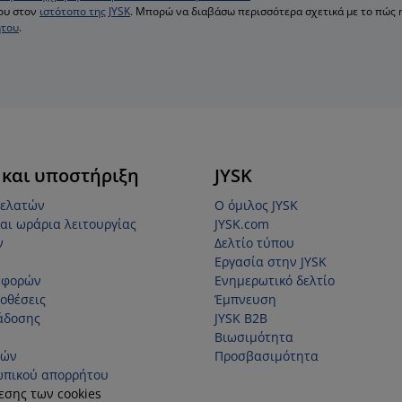
ου στον
ιστότοπο της JYSK
. Μπορώ να διαβάσω περισσότερα σχετικά με το πώς 
ήτου
.
 και υποστήριξη
JYSK
πελατών
Ο όμιλος JYSK
αι ωράρια λειτουργίας
JYSK.com
ν
Δελτίο τύπου
Εργασία στην JYSK
σφορών
Ενημερωτικό δελτίο
οθέσεις
Έμπνευση
άδοσης
JYSK B2B
Βιωσιμότητα
τών
Προσβασιμότητα
ωπικού απορρήτου
εσης των cookies