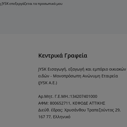
η JYSK επεξεργάζεται τα προσωπικά μου
Κεντρικά Γραφεία
JYSK Εισαγωγή, εξαγωγή και εμπόριο οικιακών
ειδών - Μονοπρόσωπη Ανώνυμη Εταιρεία
(JYSK Α.Ε.)
Αρ.Μητ. Γ.Ε.ΜΗ.:134207401000
ΑΦΜ: 800652711,
ΚΕΦΟΔΕ ΑΤΤΙΚΗΣ
Διεύθ. έδρας: Χρυσάνθου Τραπεζούντος 29,
167 77, Ελληνικό