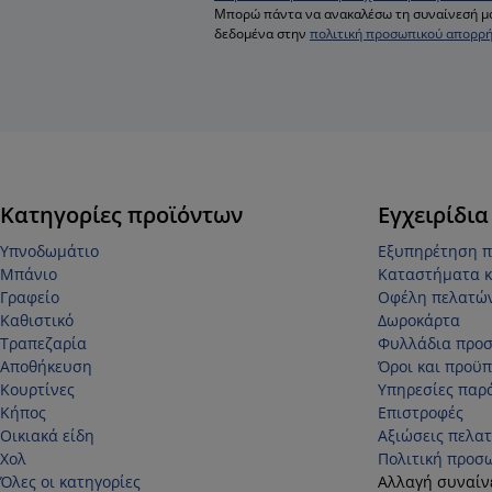
Μπορώ πάντα να ανακαλέσω τη συναίνεσή μ
δεδομένα στην
πολιτική προσωπικού απορρ
Κατηγορίες προϊόντων
Εγχειρίδια
Υπνοδωμάτιο
Εξυπηρέτηση 
Μπάνιο
Καταστήματα κ
Γραφείο
Οφέλη πελατώ
Καθιστικό
Δωροκάρτα
Τραπεζαρία
Φυλλάδια προ
Αποθήκευση
Όροι και προϋπ
Κουρτίνες
Υπηρεσίες παρ
Κήπος
Επιστροφές
Οικιακά είδη
Αξιώσεις πελα
Χολ
Πολιτική προσ
Όλες οι κατηγορίες
Αλλαγή συναίν