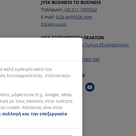
JYSK BUSINESS TO BUSINESS
Τηλέφωνο
+30 211 1993542
E-mail:
b2b-gr@JYSK.com
Επικοινωνία
JYSK ΕΞΥΠΗΡΕΤΗΣΗ ΠΕΛΑΤΩΝ
Επικοινωνήστε με το Τμήμα Εξυπηρέτησης
Πελατών
Τηλέφωνο:
+30 211 1985 096
α καλή εμπειρία κατά την
ιση λειτουργικότητας, στατιστικών
Ακολουθήστε τη JYSK
τες μάρκετινγκ (π.χ. Google, Meta
ετικά με τους σκοπούς στην ενότητα
ου cookie. Κάνοντας κλικ στην
η
συλλογή και την επεξεργασία