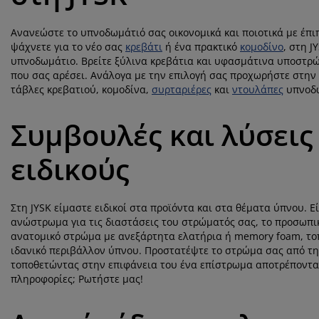
Ανανεώστε το υπνοδωμάτιό σας οικονομικά και ποιοτικά με έπιπ
ψάχνετε για το νέο σας
κρεβάτι
ή ένα πρακτικό
κομοδίνο
, στη J
υπνοδωμάτιο. Βρείτε ξύλινα κρεβάτια και υφασμάτινα υποστρώ
που σας αρέσει. Ανάλογα με την επιλογή σας προχωρήστε στην
τάβλες κρεβατιού, κομοδίνα,
συρταριέρες
και
ντουλάπες
υπνοδω
Συμβουλές και λύσεις
ειδικούς
Στη JYSK είμαστε ειδικοί στα προϊόντα και στα θέματα ύπνου. 
ανώστρωμα για τις διαστάσεις του στρώματός σας, το προσωπικ
ανατομικό στρώμα με ανεξάρτητα ελατήρια ή memory foam, το
ιδανικό περιβάλλον ύπνου. Προστατέψτε το στρώμα σας από τη
τοποθετώντας στην επιφάνεια του ένα επίστρωμα αποτρέποντας
πληροφορίες; Ρωτήστε μας!