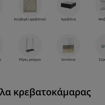
ηκευτικό χώρο ή ένα continental κρεβάτι. Μην
νος είναι πολύτιμος για την ψυχική και σωματική
 ανακτώντας ενέργεια για το ενεργητικό και
Κουβερλί κρεβατιού
Κρεβάτια
Μαξ
α
Ράγες ρούχων
Σεντόνια
Στρ
πλα κρεβατοκάμαρας