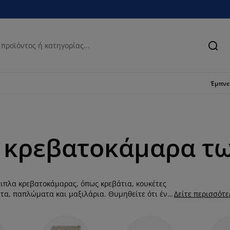
Ανα
Έμπν
 κρεβατοκάμαρα τω
πιπλα κρεβατοκάμαρας, όπως κρεβάτια, κουκέτες
τα, παπλώματα και μαξιλάρια. Θυμηθείτε ότι ένα
Δείτε περισσότ
χνει υπέροχο με μια μοντέρνα, βαμβακερή
η αίσθηση αν το ταιριάξετε με ποιοτικά, απαλά
ο νέο σας κρεβάτι στη συλλογή μας, είτε