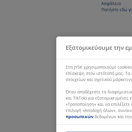
Ασφάλεια
Πατήστε εδώ γ
Εξατομικεύουμε την εμ
Στη JYSK χρησιμοποιούμε cookie
επίσκεψη στον ιστότοπό μας. Τα 
στοιχείων και σχετικού μάρκετιν
Όταν αποδέχεστε τα διαφημιστικά
και TikTok) για εξατομικευμένες
«Τροποποίηση» και να επιλέξετε 
επιλογή «Αποδοχή όλων», συναινε
προσωπικών
δεδομένων και την