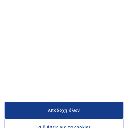
Κατηγορίες προϊόντων
Κατηγορίες προϊόντων
Εγχειρίδια και υποστήριξη
Εγχειρίδια και υποστήριξη
JYSK
JYSK
Κεντρικά Γραφεία
Ακολουθήστε τη JYSK
Αποδοχή όλων
Ρυθμίσεις για τα cookies