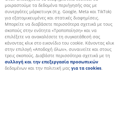
στήλη ευθυγραμμισμένη.
μοιραστούμε τα δεδομένα περιήγησής σας με
συνεργάτες μάρκετινγκ (π.χ. Google, Meta και TikTok)
Στοχευμένη στήριξη
για εξατομικευμένες και στατικές διαφημίσεις.
Το στρώμα έχει σχεδιαστεί για να προσφέρει
Μπορείτε να διαβάσετε περισσότερα σχετικά με τους
στοχευμένη υποστήριξη χάρη στον συνδυασμό ζωνών
σκοπούς στην ενότητα «Τροποποίηση» και να
άνεσης και στρωμάτων. Είναι χωρισμένο σε 7 ζώνες
επιλέξετε να ανακαλέσετε τη συγκατάθεσή σας
άνεσης, καθεμία από τις οποίες υποστηρίζει βασικές
κάνοντας κλικ στο εικονίδιο του cookie. Κάνοντας κλικ
περιοχές του σώματός σας, όπως η οσφυϊκή χώρα και
στην επιλογή «Αποδοχή όλων», συναινείτε και στους
οι ώμοι. Αποτελείται από 4 στρώματα άνεσης, τα οποία
τρεις σκοπούς. Διαβάστε περισσότερα σχετικά με τη
περιλαμβάνουν ελατήρια mini-pocket και αφρό
συλλογή και την επεξεργασία προσωπικών
μνήμης, καθένα από τα οποία συμβάλλει στο βάθος
δεδομένων και την πολιτική μας
για τα cookies
.
και τη συνολική υποστήριξη. Μαζί, αυτά τα στοιχεία
προάγουν τη στοχευμένη υποστήριξη και την
ισορροπημένη άνεση όλη τη νύχτα.
Mini-pocket ελατήρια
Ο πυρήνας του στρώματος διαθέτει ένα στρώμα mini-
pocket ελατηρίων 5 cm με 267 ελατήρια ανά m². Τα
ελατήρια δημιουργούν ένα ευέλικτο και
υποστηρικτικό στρώμα που προσαρμόζεται στα
περιγράμματα του σώματός σας σε οποιαδήποτε θέση