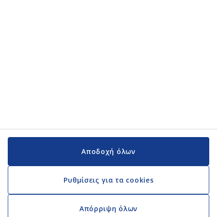
Εγχειρίδια και υποστήριξη
Εγχειρίδια και υποστήριξη
JYSK
JYSK
Κεντρικά Γραφεία
Ακολουθήστε τη JYSK