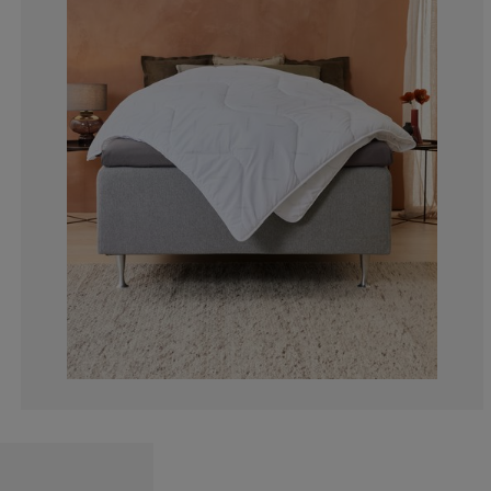
4.008908685968
1.113585746102
0.890868596881
2.004454342984