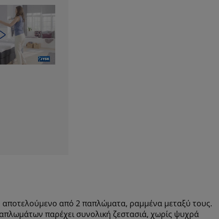
 αποτελούμενο από 2 παπλώματα, ραμμένα μεταξύ τους.
παπλωμάτων παρέχει συνολική ζεστασιά, χωρίς ψυχρά