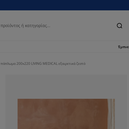
Ανα
Έμπν
 πάπλωμα 200x220 LIVING MEDICAL εξαιρετικά ζεστό
91.98218262806