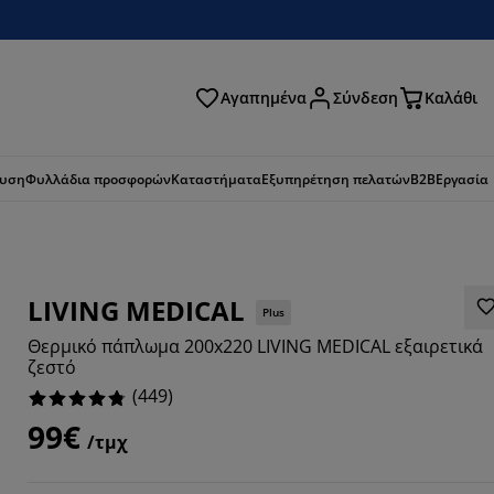
Αγαπημένα
Σύνδεση
Καλάθι
ζήτηση
ευση
Φυλλάδια προσφορών
Καταστήματα
Εξυπηρέτηση πελατών
B2B
Εργασία
LIVING MEDICAL
Plus
Θερμικό πάπλωμα 200x220 LIVING MEDICAL εξαιρετικά
ζεστό
(
449
)
99€
/τμχ
236%