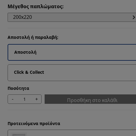
819%
Μέγεθος παπλώματος
:
4499%
200x220
9599%
4097%
Αποστολή ή παραλαβή;
Αποστολή
Click & Collect
Ποσότητα
-
+
Προσθήκη στο καλάθι
Προτεινόμενα προϊόντα