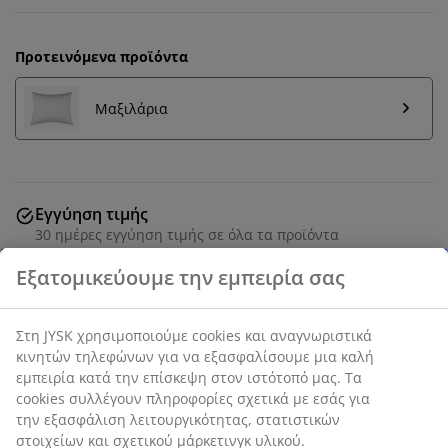
Προτεινόμενα προϊόντα
Μαξιλάρια
Εγγύηση τιμής
30 ημέρες εγγύηση τιμής σε όλα τα προϊόντα
Πάπλωμα από ίνες. 200x220x5 cm
SKU: 4061885