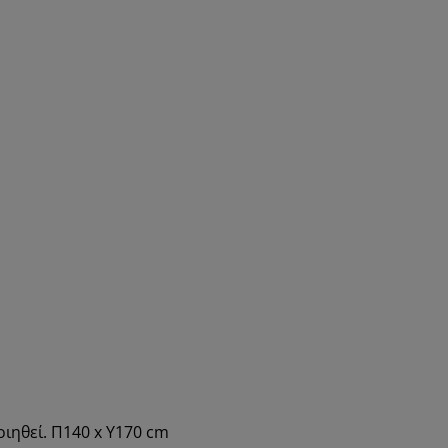
ιηθεί. Π140 x Υ170 cm