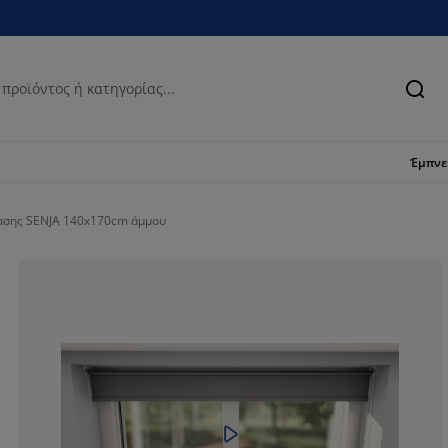
Ανα
Έμπν
ίασης SENJA 140x170cm άμμου
74.67532467532