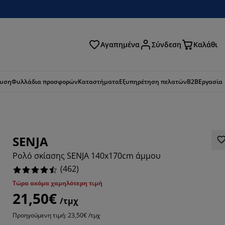
Αγαπημένα
Σύνδεση
Καλάθι
ζήτηση
ευση
Φυλλάδια προσφορών
Καταστήματα
Εξυπηρέτηση πελατών
B2B
Εργασία
SENJA
Ρολό σκίασης SENJA 140x170cm άμμου
(
462
)
Τώρα ακόμα χαμηλότερη τιμή
21,50€
/τμχ
467%
Προηγούμενη τιμή: 23,50€ /τμχ