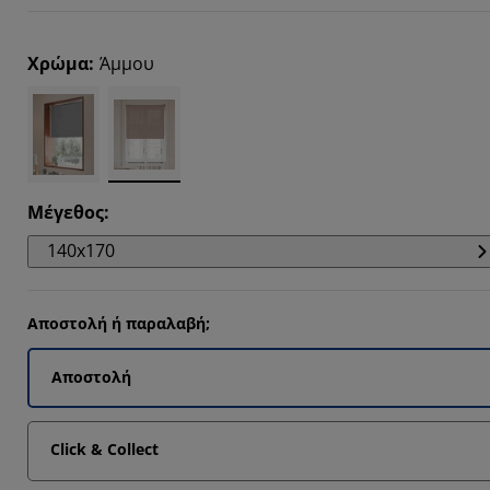
2553%
113%
Χρώμα
:
Άμμου
1645%
493%
Μέγεθος
:
140x170
Αποστολή ή παραλαβή;
Αποστολή
Click & Collect