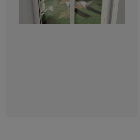
12.55411255411
4.112554112554
2.164502164502
6.493506493506