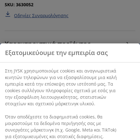
SKU: 3630052
Οδηγίες Συναρμολόγησης
Χαρακτηριστικά προϊόντος
Αξιολογήσεις
(
26
)
Αποστολή