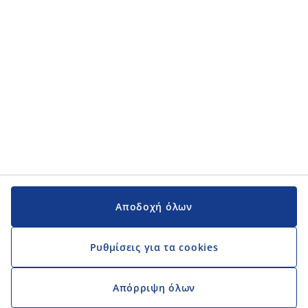
Εγχειρίδια και υποστήριξη
Εγχειρίδια και υποστήριξη
JYSK
JYSK
Κεντρικά Γραφεία
Ακολουθήστε τη JYSK