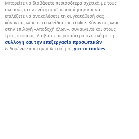
Εξατομικεύουμε την εμπειρία σας
Στη JYSK χρησιμοποιούμε cookies και αναγνωριστικά κινητών
τηλεφώνων για να εξασφαλίσουμε μια καλή εμπειρία κατά την
επίσκεψη στον ιστότοπό μας. Τα cookies συλλέγουν πληροφορί
σχετικά με εσάς για την εξασφάλιση λειτουργικότητας, στατισ
στοιχείων και σχετικού μάρκετινγκ υλικού.
Όταν αποδέχεστε τα διαφημιστικά cookies, θα μοιραστούμε τα
δεδομένα περιήγησής σας με συνεργάτες μάρκετινγκ (π.χ. Googl
Meta και TikTok) για εξατομικευμένες και στατικές διαφημίσεις.
Μπορείτε να διαβάσετε περισσότερα σχετικά με τους σκοπούς 
ενότητα «Τροποποίηση» και να επιλέξετε να ανακαλέσετε τη
συγκατάθεσή σας κάνοντας κλικ στο εικονίδιο του cookie. Κάνο
κλικ στην επιλογή «Αποδοχή όλων», συναινείτε και στους τρεις
σκοπούς. Διαβάστε περισσότερα σχετικά με τη
συλλογή και τη
επεξεργασία προσωπικών
δεδομένων και την πολιτική μας
γι
cookies
.