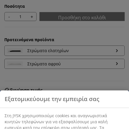
Ποσότητα
-
+
Προσθήκη στο καλάθι
Προτεινόμενα προϊόντα
Στρώματα ελατηρίων
Στρώματα αφρού
Εγγύηση τιμής
30 ημέρες εγγύηση τιμής σε όλα τα προϊόντα
Βάση ντιβανιού 160x200 cm με αποθηκευτικό χώρο και
υδραυλικό ανυψωτικό μηχανισμό. Κατάλληλη για