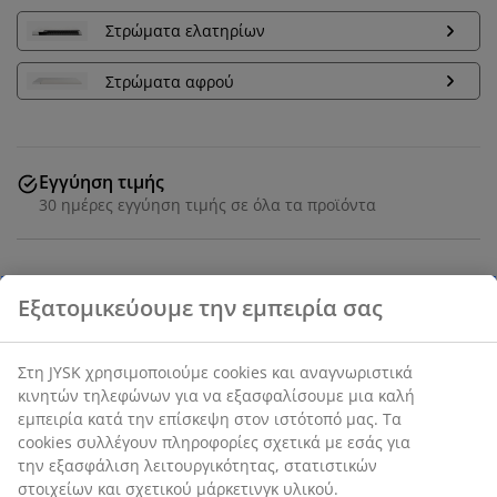
Στρώματα ελατηρίων
Στρώματα αφρού
Εγγύηση τιμής
30 ημέρες εγγύηση τιμής σε όλα τα προϊόντα
Deco καπλαμάς. Με αποθηκευτικό χώρο και βάση
κρεβατιού με υδραυλική ανύψωση. Κατάλληλο για
στρώματα ελατηρίων και αφρού 140x200 cm. Περιλ.
βάση με τάβλες. Δεν περιλ. στρώμα. Π144 x Μ204 x Υ35
cm
SKU: 3650143
Οδηγίες Συναρμολόγησης