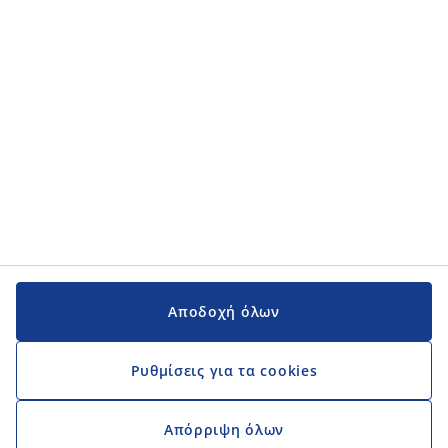
Εγχειρίδια και υποστήριξη
Εγχειρίδια και υποστήριξη
JYSK
JYSK
Κεντρικά Γραφεία
Ακολουθήστε τη JYSK
Αποδοχή όλων
Ρυθμίσεις για τα cookies
Απόρριψη όλων