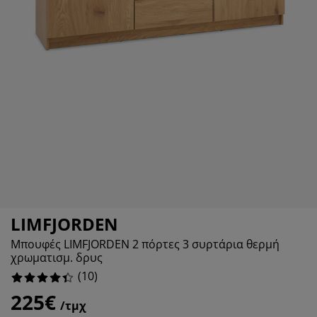
ροστασία επίπλων
ωτισμός εξωτερικού χώρου
εντόνια
κελετοί κρεβατιών
ωτισμός
άμπινγκ
τουλάπες
πoστρώματα κρεβατιού
ίδη σπιτιού
πίπλωση υπνοδωματίου
άβλες κρεβατιού
αιδικό δωμάτιο
αιδικά στρώματα
ώρος πλυντηρίου
αιδικά κρεβάτια
LIMFJORDEN
Μπουφές LIMFJORDEN 2 πόρτες 3 συρτάρια θερμή
χρωματισμ. δρυς
(
10
)
225€
/τμχ