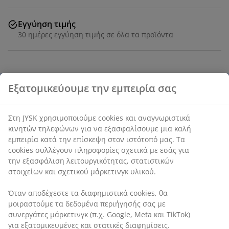
Εγγύηση τιμής
30 ημέρες εγγύηση τιμής σε όλα τα προϊόντα
Deco καπλαμάς. Πόρτες με απαλό κλείσιμο. Π181 x Υ78
Εξατομικεύουμε την εμπειρία σας
x Β48 cm
SKU: 3640328
Στη JYSK χρησιμοποιούμε cookies και αναγνωριστικά
κινητών τηλεφώνων για να εξασφαλίσουμε μια καλή
Οδηγίες Συναρμολόγησης
εμπειρία κατά την επίσκεψη στον ιστότοπό μας. Τα
cookies συλλέγουν πληροφορίες σχετικά με εσάς για
την εξασφάλιση λειτουργικότητας, στατιστικών
στοιχείων και σχετικού μάρκετινγκ υλικού.
Χαρακτηριστικά προϊόντος
Όταν αποδέχεστε τα διαφημιστικά cookies, θα
μοιραστούμε τα δεδομένα περιήγησής σας με
συνεργάτες μάρκετινγκ (π.χ. Google, Meta και TikTok)
Αξιολογήσεις
για εξατομικευμένες και στατικές διαφημίσεις.