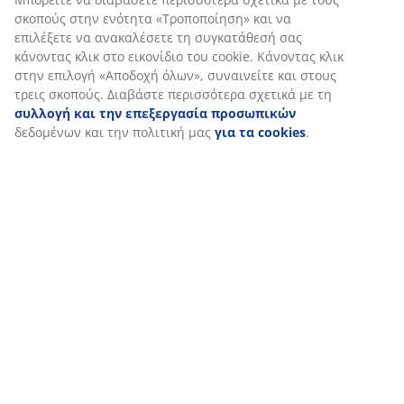
Εξατομικεύουμε την εμπειρία σας
Αξιολογήσεις
(
10
)
Στη JYSK χρησιμοποιούμε cookies και αναγνωριστικά κινητών
τηλεφώνων για να εξασφαλίσουμε μια καλή εμπειρία κατά την
επίσκεψη στον ιστότοπό μας. Τα cookies συλλέγουν πληροφορί
Σχετικά με τη μάρκα
σχετικά με εσάς για την εξασφάλιση λειτουργικότητας, στατισ
στοιχείων και σχετικού μάρκετινγκ υλικού.
Όταν αποδέχεστε τα διαφημιστικά cookies, θα μοιραστούμε τα
Αποστολή
δεδομένα περιήγησής σας με συνεργάτες μάρκετινγκ (π.χ. Googl
Meta και TikTok) για εξατομικευμένες και στατικές διαφημίσεις.
Μπορείτε να διαβάσετε περισσότερα σχετικά με τους σκοπούς 
ενότητα «Τροποποίηση» και να επιλέξετε να ανακαλέσετε τη
συγκατάθεσή σας κάνοντας κλικ στο εικονίδιο του cookie. Κάνο
κλικ στην επιλογή «Αποδοχή όλων», συναινείτε και στους τρεις
σκοπούς. Διαβάστε περισσότερα σχετικά με τη
συλλογή και τη
επεξεργασία προσωπικών
δεδομένων και την πολιτική μας
γι
cookies
.