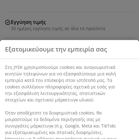
Εγγύηση τιμής
30 ημέρες εγγύηση τιμής σε όλα τα προϊόντα
Ξαπλώστρα από αλουμίνιο και textiline. Π76 x Μ202 x
Υ102 cm
SKU: 3726056
Οδηγίες Συναρμολόγησης
Χαρακτηριστικά προϊόντος