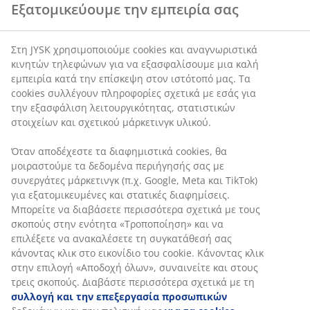
4€
Εξατομικεύουμε την εμπειρία σας
/πκ
2 για
(
0,40€ /τεμάχιο
)
2,19€
Στη JYSK χρησιμοποιούμε cookies και αναγνωριστικά
1,49€ /τμχ
κινητών τηλεφώνων για να εξασφαλίσουμε μια καλή
+
3
εμπειρία κατά την επίσκεψη στον ιστότοπό μας. Τα
+ Περισσότερες
cookies συλλέγουν πληροφορίες σχετικά με εσάς για
εκδοχές
την εξασφάλιση λειτουργικότητας, στατιστικών
στοιχείων και σχετικού μάρκετινγκ υλικού.
Πετσέτες επισκεπτών
Όταν αποδέχεστε τα διαφημιστικά cookies, θα
μοιραστούμε τα δεδομένα περιήγησής σας με
Ανάμεσα στις πετσέτες προσώπου και στις πετσέτες
συνεργάτες μάρκετινγκ (π.χ. Google, Meta και TikTok)
χεριών, μια πετσέτα επισκεπτών είναι μια ευέλικτη
για εξατομικευμένες και στατικές διαφημίσεις.
επιλογή, ιδανική για το στέγνωμα των χεριών ή του
Μπορείτε να διαβάσετε περισσότερα σχετικά με τους
προσώπου σας, για το wc ή το δωμάτιο επισκεπτών. Το
σκοπούς στην ενότητα «Τροποποίηση» και να
μέγεθος μιας πετσέτας επισκέπτη είναι συνήθως 40x60
επιλέξετε να ανακαλέσετε τη συγκατάθεσή σας
cm ή 30x50 cm.
κάνοντας κλικ στο εικονίδιο του cookie. Κάνοντας κλικ
στην επιλογή «Αποδοχή όλων», συναινείτε και στους
τρεις σκοπούς. Διαβάστε περισσότερα σχετικά με τη
συλλογή και την επεξεργασία προσωπικών