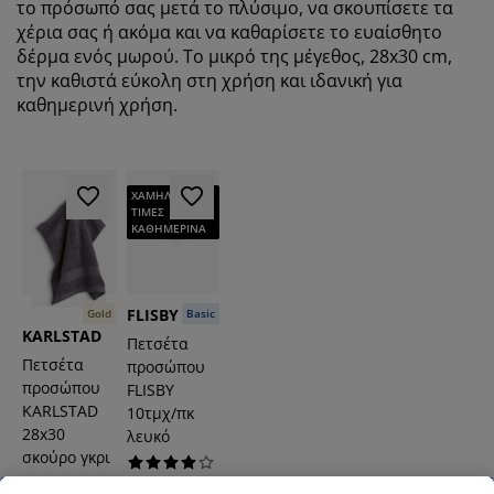
το πρόσωπό σας μετά το πλύσιμο, να σκουπίσετε τα
χέρια σας ή ακόμα και να καθαρίσετε το ευαίσθητο
δέρμα ενός μωρού. Το μικρό της μέγεθος, 28x30 cm,
την καθιστά εύκολη στη χρήση και ιδανική για
καθημερινή χρήση.
ΧΑΜΗΛΕΣ
ΤΙΜΕΣ
ΚΑΘΗΜΕΡΙΝΑ
FLISBY
Gold
Basic
KARLSTAD
Πετσέτα
Πετσέτα
προσώπου
προσώπου
FLISBY
KARLSTAD
10τμχ/πκ
28x30
λευκό
σκούρο γκρι