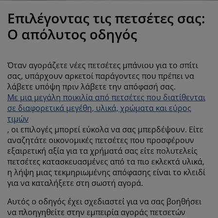
ροστασία επίπλων
ωτισμός εξωτερικού χώρου
εντόνια
κελετοί κρεβατιών
ωτισμός
Επιλέγοντας τις πετσέτες σας:
άμπινγκ
τουλάπες
πoστρώματα κρεβατιού
ίδη σπιτιού
Ο απόλυτος οδηγός
πίπλωση υπνοδωματίου
άβλες κρεβατιού
αιδικό δωμάτιο
Όταν αγοράζετε νέες πετσέτες μπάνιου για το σπίτι
αιδικά στρώματα
ώρος πλυντηρίου
σας, υπάρχουν αρκετοί παράγοντες που πρέπει να
λάβετε υπόψη πριν λάβετε την απόφασή σας.
Με μια μεγάλη ποικιλία από πετσέτες που διατίθενται
αιδικά κρεβάτια
σε διαφορετικά μεγέθη, υλικά, χρώματα και εύρος
τιμών
, οι επιλογές μπορεί εύκολα να σας μπερδέψουν. Είτε
αναζητάτε οικονομικές πετσέτες που προσφέρουν
εξαιρετική αξία για τα χρήματά σας είτε πολυτελείς
πετσέτες κατασκευασμένες από τα πιο εκλεκτά υλικά,
η λήψη μιας τεκμηριωμένης απόφασης είναι το κλειδί
για να καταλήξετε στη σωστή αγορά.
Αυτός ο οδηγός έχει σχεδιαστεί για να σας βοηθήσει
να πλοηγηθείτε στην εμπειρία αγοράς πετσετών