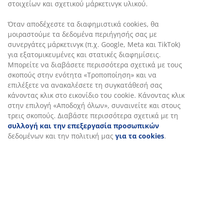
SKU: 2342301
Χαρακτηριστικά προϊόντος
Αξιολογήσεις
(
19
)
Αποστολή