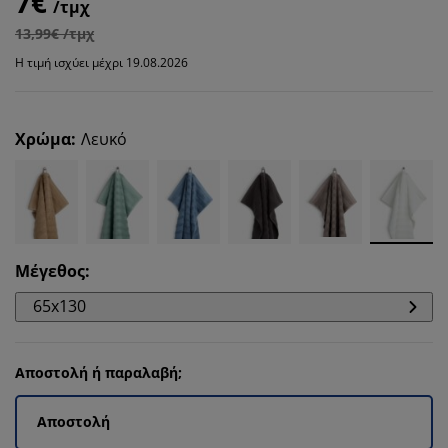
7€
/τμχ
13,99€ /τμχ
Η τιμή ισχύει μέχρι 19.08.2026
Χρώμα
:
Λευκό
Μέγεθος
:
65x130
Αποστολή ή παραλαβή;
Αποστολή