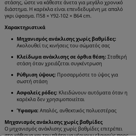
στάσης, ώστε να κάθεστε άνετα για μεγάλο χρονικό
διάστημα. Η καρέκλα είναι επενδεδυμένη με απαλό
γκρι ύφασμα. Π58 × Υ92‑102 × Β64 cm.
Χαρακτηριστικά
Μηχανισμός ανάκλισης χωρίς βαθμίδες:
Ακολουθεί τις κινήσεις του σώματός σας
Κλείδωμα ανάκλισης σε όρθια θέση:
Σταθερή
Εξατομικεύουμε την εμπειρία σας
στάση όταν χρειάζεται συγκέντρωση
Ρύθμιση ύψους:
Προσαρμόστε το ύψος για
Στη JYSK χρησιμοποιούμε cookies και αναγνωριστικά
σωστή στάση
κινητών τηλεφώνων για να εξασφαλίσουμε μια καλή
Ασφαλείς ρόδες:
Κλειδώνουν αυτόματα όταν η
εμπειρία κατά την επίσκεψη στον ιστότοπό μας. Τα
καρέκλα δεν χρησιμοποιείται
cookies συλλέγουν πληροφορίες σχετικά με εσάς για
την εξασφάλιση λειτουργικότητας, στατιστικών
Ύφασμα:
Απαλός, ανθεκτικός πολυεστέρας
στοιχείων και σχετικού μάρκετινγκ υλικού.
Μηχανισμός ανάκλισης χωρίς βαθμίδες
Όταν αποδέχεστε τα διαφημιστικά cookies, θα
Ο μηχανισμός ανάκλισης χωρίς βαθμίδες επιτρέπει
μοιραστούμε τα δεδομένα περιήγησής σας με
στο κάθισμα και την πλάτη να γέρνουν ελαφρώς προς