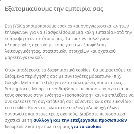
συνεργάτες μάρκετινγκ (π.χ. Google, Meta και TikTok)
τα πίσω και να ακολουθούν την κίνησή σας όταν
για εξατομικευμένες και στατικές διαφημίσεις.
ανακλίνεστε. Υποστηρίζει τη φυσική κίνηση του
Μπορείτε να διαβάσετε περισσότερα σχετικά με τους
σώματος για πιο άνετο κάθισμα. Μπορείτε επίσης να
σκοπούς στην ενότητα «Τροποποίηση» και να
αυξήσετε ή να μειώσετε την αντίσταση, ρυθμίζοντας
επιλέξετε να ανακαλέσετε τη συγκατάθεσή σας
πόση δύναμη απαιτείται για να γείρετε προς τα πίσω.
κάνοντας κλικ στο εικονίδιο του cookie. Κάνοντας κλικ
στην επιλογή «Αποδοχή όλων», συναινείτε και στους
Κλείδωμα ανάκλισης σε όρθια θέση
τρεις σκοπούς. Διαβάστε περισσότερα σχετικά με τη
Μπορείτε να κλειδώσετε τον μηχανισμό ανάκλισης
συλλογή και την επεξεργασία προσωπικών
ώστε να καθίσετε σε σταθερή όρθια στάση. Αυτό είναι
δεδομένων και την πολιτική μας
για τα cookies
.
ιδιαίτερα χρήσιμο όταν χρειάζεται αυξημένη
συγκέντρωση στη δουλειά.
Ρύθμιση ύψους
Ρυθμίστε το ύψος της καρέκλας ώστε να ταιριάζει στο
ύψος σας και στον τρόπο που σας αρέσει να κάθεστε.
Για μεγαλύτερη άνεση, τα πόδια πρέπει να ακουμπούν
επίπεδα στο πάτωμα και τα χέρια να
ευθυγραμμίζονται με το γραφείο.
Ασφαλείς ρόδες
Οι ρόδες διαθέτουν μηχανισμό πέδησης ευαισθησίας