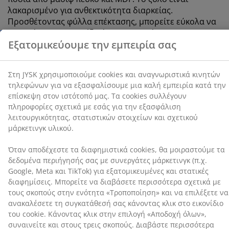
την εξασφάλιση λειτουργικότητας, στατιστικών
λακαρισμένο για ανθεκτικότητα διαρκείας.
στοιχείων και σχετικού μάρκετινγκ υλικού.
Προσθέτοντας φύλλα επέκτασης, μπορείτε εύκολα να
επεκτείνετε το τραπέζι είτε στα 245 είτε στα 290 cm
Όταν αποδέχεστε τα διαφημιστικά cookies, θα
για μεγαλύτερεςσυγκεντρώσεις. Τα πόδια μπορούν να
μοιραστούμε τα δεδομένα περιήγησής σας με
αγοραστούν ξεχωριστά. Π90 x Μ200 x Υ76 cm
συνεργάτες μάρκετινγκ (π.χ. Google, Meta και TikTok)
για εξατομικευμένες και στατικές διαφημίσεις.
Μπορείτε να διαβάσετε περισσότερα σχετικά με τους
SKU: 3601233
σκοπούς στην ενότητα «Τροποποίηση» και να
επιλέξετε να ανακαλέσετε τη συγκατάθεσή σας
Οδηγίες Συναρμολόγησης
κάνοντας κλικ στο εικονίδιο του cookie. Κάνοντας κλικ
στην επιλογή «Αποδοχή όλων», συναινείτε και στους
τρεις σκοπούς. Διαβάστε περισσότερα σχετικά με τη
συλλογή και την επεξεργασία προσωπικών
Χαρακτηριστικά προϊόντος
δεδομένων και την πολιτική μας
για τα cookies
.
Αξιολογήσεις
(
126
)