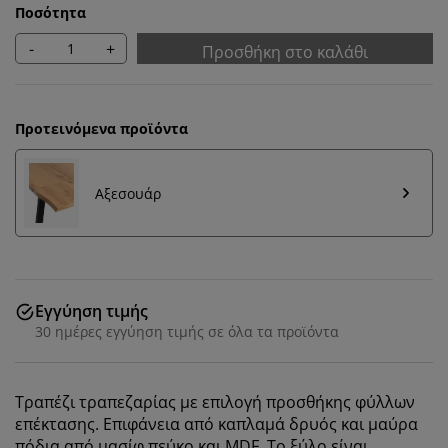
Ποσότητα
-
+
Προσθήκη στο καλάθι
Προτεινόμενα προϊόντα
Αξεσουάρ
Εξατομικεύουμε την εμπειρία σας
Εγγύηση τιμής
30 ημέρες εγγύηση τιμής σε όλα τα προϊόντα
Στη JYSK χρησιμοποιούμε cookies και αναγνωριστικά
κινητών τηλεφώνων για να εξασφαλίσουμε μια καλή
Τραπέζι τραπεζαρίας με επιλογή προσθήκης φύλλων
εμπειρία κατά την επίσκεψη στον ιστότοπό μας. Τα
επέκτασης. Επιφάνεια από καπλαμά δρυός και μαύρα
cookies συλλέγουν πληροφορίες σχετικά με εσάς για
πόδια από μασίφ πεύκο και MDF. Το ξύλο είναι