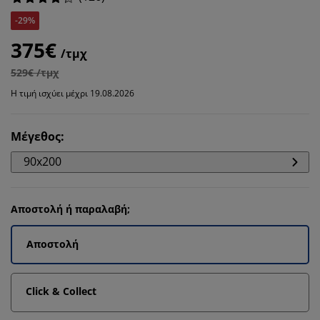
-29%
375€
/τμχ
529€ /τμχ
Η τιμή ισχύει μέχρι 19.08.2026
Μέγεθος
:
90x200
Αποστολή ή παραλαβή;
Αποστολή
Click & Collect