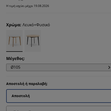
2199%
Η τιμή ισχύει μέχρι 19.08.2026
1426%
9565%
Χρώμα
:
Λευκό+Φυσικό
74%
Μέγεθος
:
Ø105
Αποστολή ή παραλαβή;
Αποστολή