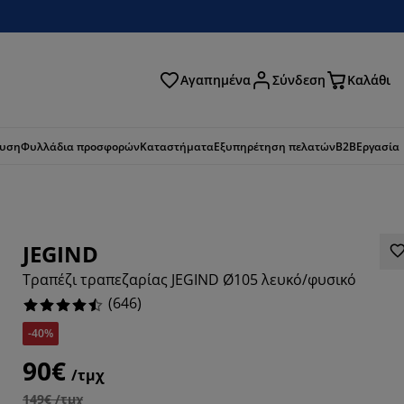
Αγαπημένα
Σύνδεση
Καλάθι
ζήτηση
ευση
Φυλλάδια προσφορών
Καταστήματα
Εξυπηρέτηση πελατών
B2B
Εργασία
JEGIND
Τραπέζι τραπεζαρίας JEGIND Ø105 λευκό/φυσικό
(
646
)
-40%
90€
/τμχ
431%
149€ /τμχ