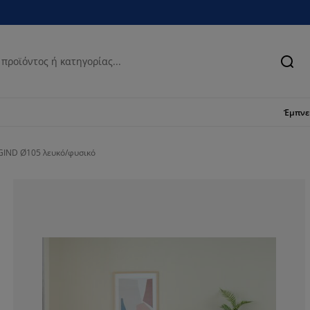
Ανα
Έμπν
EGIND Ø105 λευκό/φυσικό
76.16099071207