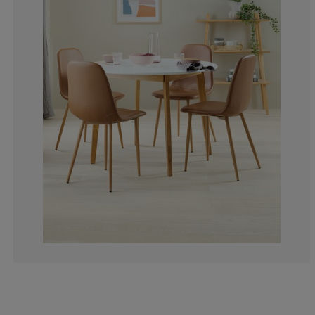
13.00309597523
3.095975232198
3.405572755417
4.33436532507