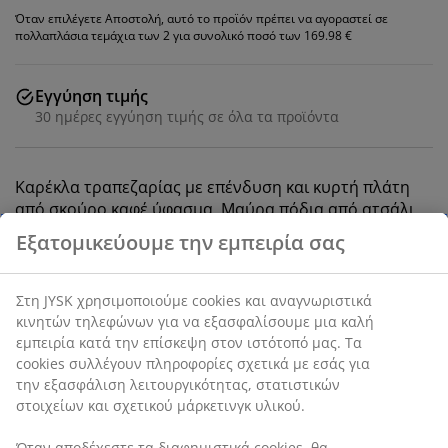
Όταν επιλέγετε Αποστολή, αυτό το προϊόν πρέπει να αγοραστεί σε
πολλαπλάσια τεμάχια των 2 για συνολικό ποσό των 169.98 €
Εγγύηση τιμής
30 ημέρες εγγύηση τιμής σε όλα τα προϊόντα
Καρέκλα τραπεζαρίας με επένδυση και κυρτή πλάτη
από σκούρο καφέ ύφασμα. Μαύρα πόδια από ατσάλι.
SKU: 3650220
Οδηγίες Συναρμολόγησης
Χαρακτηριστικά προϊόντος