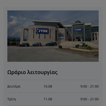
ροστασία επίπλων
ωτισμός εξωτερικού χώρου
εντόνια
κελετοί κρεβατιών
ωτισμός
άμπινγκ
τουλάπες
πoστρώματα κρεβατιού
ίδη σπιτιού
πίπλωση υπνοδωματίου
άβλες κρεβατιού
αιδικό δωμάτιο
αιδικά στρώματα
ώρος πλυντηρίου
αιδικά κρεβάτια
Ωράριο λειτουργίας
Δευτέρα
10
.
08
9:00 - 21:00
Τρίτη
11
.
08
9:00 - 21:00