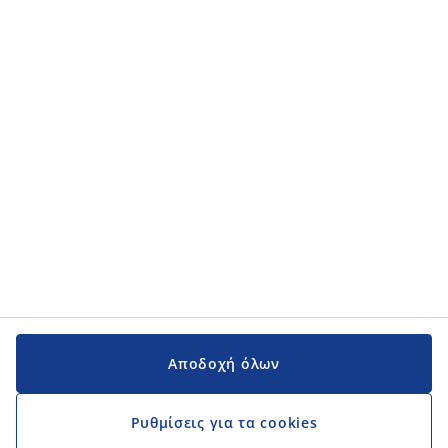
Κατηγορίες προϊόντων
Κατηγορίες προϊόντων
Εγχειρίδια και υποστήριξη
Εγχειρίδια και υποστήριξη
JYSK
JYSK
Κεντρικά Γραφεία
Ακολουθήστε τη JYSK
Αποδοχή όλων
Ρυθμίσεις για τα cookies