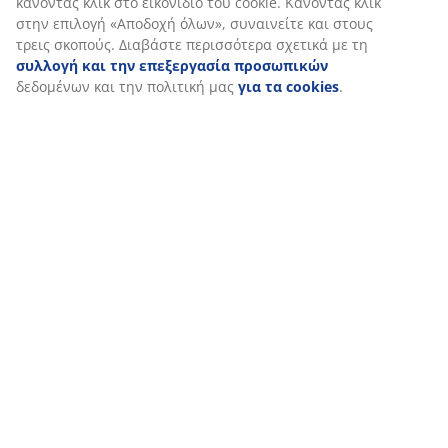
κάνοντας κλικ στο εικονίδιο του cookie. Κάνοντας κλικ
47 ΧΡΟΝΙΑ ΜΕ ΕΞΑΙΡΕΤΙΚΕΣ ΠΡΟΣΦΟΡΕΣ
στην επιλογή «Αποδοχή όλων», συναινείτε και στους
Περισσότερα από 3600 καταστήματα παγκοσμίως σε 49
τρεις σκοπούς. Διαβάστε περισσότερα σχετικά με τη
χώρες.
συλλογή και την επεξεργασία προσωπικών
δεδομένων και την πολιτική μας
για τα cookies
.
ΣΚΑΝΔΙΝΑΒΙΚΗ ΠΡΟΕΛΕΥΣΗ
Είμαστε παγκοσμίως γνωστοί για τη Σκανδιναβική μας
προέλευση. Έτος ιδρύσεως 1979, Δανία.
ΕΓΓΥΗΣΗ ΣΤΡΩΜΑΤΩΝ
25 χρόνια εγγύηση στα GOLD στρώματά μας.