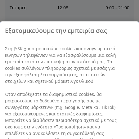
Τετάρτη
12
.
08
9:00 - 21:00
Πέμπτη
13
.
08
9:00 - 21:00
Εξατομικεύουμε την εμπειρία σας
Παρασκευή
14
.
08
9:00 - 21:00
Στη JYSK χρησιμοποιούμε cookies και αναγνωριστικά
κινητών τηλεφώνων για να εξασφαλίσουμε μια καλή
Σάββατο
15
.
08
Κλειστό
εμπειρία κατά την επίσκεψη στον ιστότοπό μας. Τα
cookies συλλέγουν πληροφορίες σχετικά με εσάς για
την εξασφάλιση λειτουργικότητας, στατιστικών
Κυριακή
16
.
08
Κλειστό
στοιχείων και σχετικού μάρκετινγκ υλικού.
Όταν αποδέχεστε τα διαφημιστικά cookies, θα
Επικοινωνία
μοιραστούμε τα δεδομένα περιήγησής σας με
συνεργάτες μάρκετινγκ (π.χ. Google, Meta και TikTok)
ΕΠΙΚΟΙΝΩΝΙΑ ΜΕ ΤΗΝ ΕΞΥΠΗΡΕΤΗΣΗ ΠΕΛΑΤΩΝ
για εξατομικευμένες και στατικές διαφημίσεις.
Μπορείτε να διαβάσετε περισσότερα σχετικά με τους
σκοπούς στην ενότητα «Τροποποίηση» και να
επιλέξετε να ανακαλέσετε τη συγκατάθεσή σας