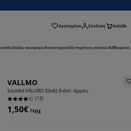
Αγαπημένα
Σύνδεση
Καλάθι
ζήτηση
ευση
Φυλλάδια προσφορών
Καταστήματα
Εξυπηρέτηση πελατών
B2B
Εργασία
VALLMO
Σουπλά VALLMO 33x42 διάστ. άμμου
(
12
)
1,50€
/τμχ