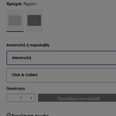
3332%
Χρώμα
:
Άμμου
66664%
Αποστολή ή παραλαβή;
Αποστολή
Click & Collect
Ποσότητα
-
+
Προσθήκη στο καλάθι
Εγγύηση τιμής