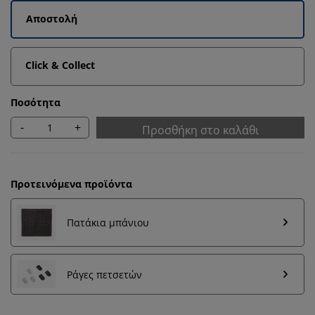
Αποστολή
Click & Collect
Ποσότητα
-
+
Προσθήκη στο καλάθι
Προτεινόμενα προϊόντα
Πατάκια μπάνιου
Εξατομικεύουμε την εμπειρία σας
Ράγες πετσετών
Στη JYSK χρησιμοποιούμε cookies και αναγνωριστικά
κινητών τηλεφώνων για να εξασφαλίσουμε μια καλή