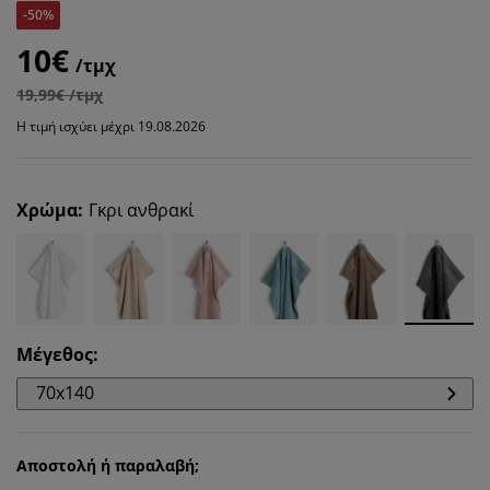
-50%
10€
/τμχ
19,99€ /τμχ
Η τιμή ισχύει μέχρι 19.08.2026
Χρώμα
:
Γκρι ανθρακί
Μέγεθος
:
70x140
Αποστολή ή παραλαβή;