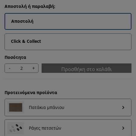
Αποστολή ή παραλαβή;
Αποστολή
Click & Collect
Ποσότητα
-
+
Προσθήκη στο καλάθι
Προτεινόμενα προϊόντα
Πατάκια μπάνιου
Εξατομικεύουμε την εμπειρία σας
Ράγες πετσετών
Στη JYSK χρησιμοποιούμε cookies και αναγνωριστικά
κινητών τηλεφώνων για να εξασφαλίσουμε μια καλή