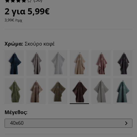
2 για 5,99€
3,99€ /τμχ
Χρώμα
:
Σκούρο καφέ
Μέγεθος
:
40x60