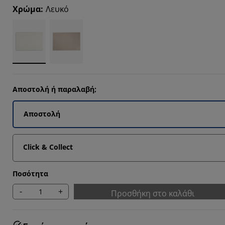
4285%
Χρώμα
:
Λευκό
4762%
9524%
Αποστολή ή παραλαβή;
Αποστολή
Click & Collect
Ποσότητα
-
+
Προσθήκη στο καλάθι