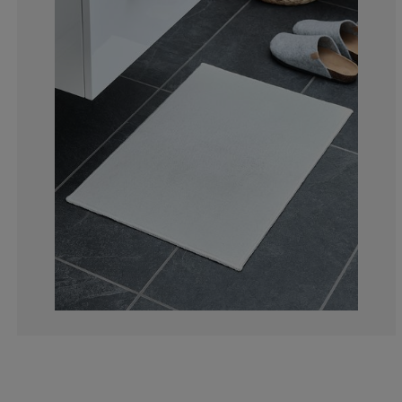
14.28571428571
4.76190476190
0%
9.52380952380