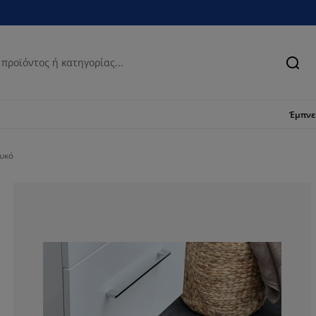
Ανα
Έμπν
ευκό
71.4285714285