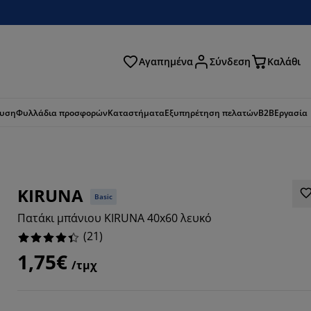
Αγαπημένα
Σύνδεση
Καλάθι
ζήτηση
ευση
Φυλλάδια προσφορών
Καταστήματα
Εξυπηρέτηση πελατών
B2B
Εργασία
KIRUNA
Basic
Πατάκι μπάνιου KIRUNA 40x60 λευκό
(
21
)
1,75€
/τμχ
7143%