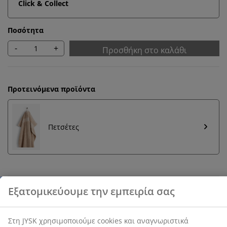
Click & Collect
Ποσότητα
-
+
Προσθήκη στο καλάθι
Προτεινόμενα προϊόντα
Πετσέτες
Εξατομικεύουμε την εμπειρία σας
Εγγύηση τιμής
Στη JYSK χρησιμοποιούμε cookies και αναγνωριστικά
30 ημέρες εγγύηση τιμής σε όλα τα προϊόντα
κινητών τηλεφώνων για να εξασφαλίσουμε μια καλή
εμπειρία κατά την επίσκεψη στον ιστότοπό μας. Τα
cookies συλλέγουν πληροφορίες σχετικά με εσάς για