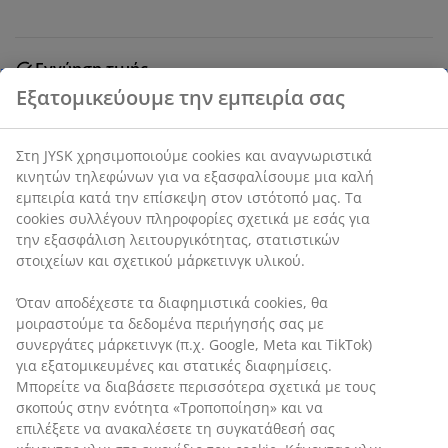
Εγγύηση τιμής
30 ημέρες εγγύηση τιμής σε όλα τα προϊόντα
SKU: 2784300
Εξατομικεύουμε την εμπειρία σας
Στη JYSK χρησιμοποιούμε cookies και αναγνωριστικά
κινητών τηλεφώνων για να εξασφαλίσουμε μια καλή
Χαρακτηριστικά προϊόντος
εμπειρία κατά την επίσκεψη στον ιστότοπό μας. Τα
cookies συλλέγουν πληροφορίες σχετικά με εσάς για την
εξασφάλιση λειτουργικότητας, στατιστικών στοιχείων και
Αξιολογήσεις
σχετικού μάρκετινγκ υλικού.
(
3
)
Όταν αποδέχεστε τα διαφημιστικά cookies, θα
μοιραστούμε τα δεδομένα περιήγησής σας με συνεργάτες
μάρκετινγκ (π.χ. Google, Meta και TikTok) για
εξατομικευμένες και στατικές διαφημίσεις. Μπορείτε να