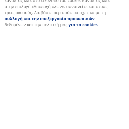
Αποστολή
διαβάσετε περισσότερα σχετικά με τους σκοπούς στην
ενότητα «Τροποποίηση» και να επιλέξετε να ανακαλέσετε
τη συγκατάθεσή σας κάνοντας κλικ στο εικονίδιο του
cookie. Κάνοντας κλικ στην επιλογή «Αποδοχή όλων»,
συναινείτε και στους τρεις σκοπούς. Διαβάστε
περισσότερα σχετικά με τη
συλλογή και την
επεξεργασία προσωπικών
δεδομένων και την πολιτική
μας
για τα cookies
.