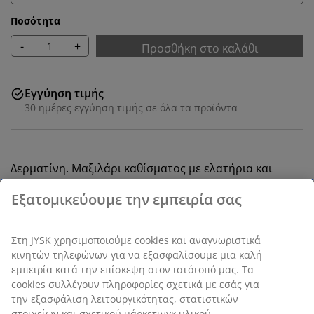
Ποσότητα
-
+
Προσθήκη στο καλάθι
Εγγύηση τιμής
30 ημέρες εγγύηση τιμής σε όλα τα προϊόντα
Δερματίνη. Μαξιλάρι καθίσματος με ελατήρια και
αφρώδες μαξιλάρι. Μαξιλάρι πλάτης από αφρώδες
υλικό. Με ηλεκτροκίνητο μηχανισμό αδιαβάθμητης
κλίσης και ενσωματωμένο στήριγμα ποδιών. Π71 x
Υ103 x Β90 cm
SKU: 3630121
Οδηγίες Συναρμολόγησης