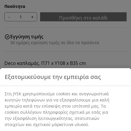
Ποσότητα
-
+
Προσθήκη στο καλάθι
Εγγύηση τιμής
30 ημέρες εγγύηση τιμής σε όλα τα προϊόντα
Deco καπλαμάς. Π71 x Υ108 x Β35 cm
SKU: 3659489
Οδηγίες Συναρμολόγησης
Χαρακτηριστικά προϊόντος