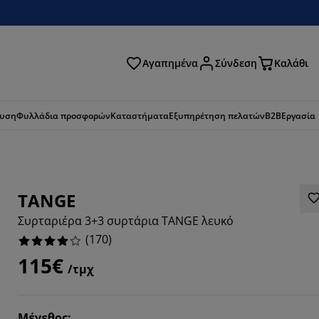
Αγαπημένα
Σύνδεση
Καλάθι
ζήτηση
ευση
Φυλλάδια προσφορών
Καταστήματα
Εξυπηρέτηση πελατών
B2B
Εργασία
TANGE
Συρταριέρα 3+3 συρτάρια TANGE λευκό
(
170
)
115€
/τμχ
588%
Μέγεθος
: