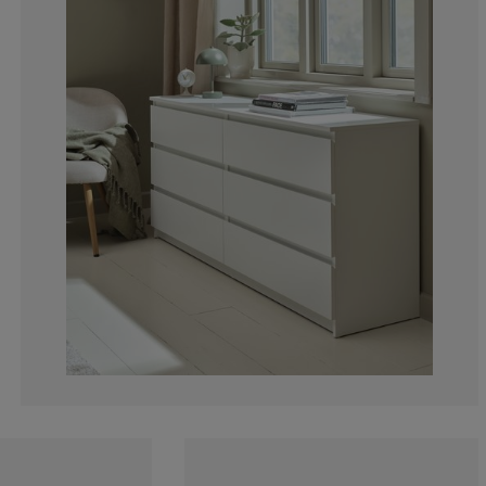
11.17647058823
10%
5.88235294117
9.411764705882