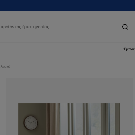
Ανα
Έμπν
 λευκό
63.52941176470