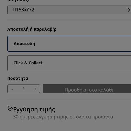
5295%
Π153xΥ72
647%
Αποστολή ή παραλαβή;
353%
Αποστολή
Click & Collect
Ποσότητα
-
+
Προσθήκη στο καλάθι
Εγγύηση τιμής
30 ημέρες εγγύηση τιμής σε όλα τα προϊόντα