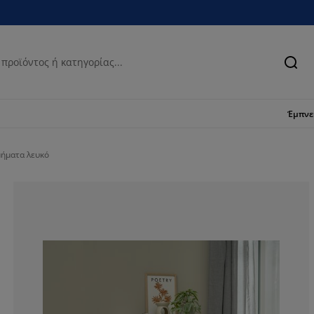
Ανα
Έμπν
ήματα λευκό
59.0909090909