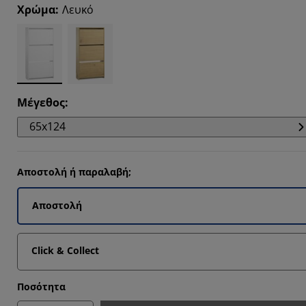
7273%
Χρώμα
:
Λευκό
6365%
5454%
4543%
Μέγεθος
:
65x124
Αποστολή ή παραλαβή;
Αποστολή
Click & Collect
Ποσότητα