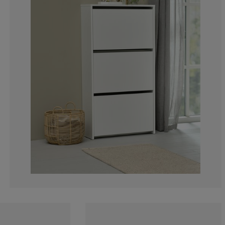
14.77272727272
1.136363636363
7.95454545454
17.04545454545