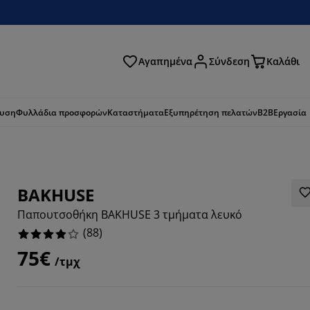
Αγαπημένα
Σύνδεση
Καλάθι
ζήτηση
ευση
Φυλλάδια προσφορών
Καταστήματα
Εξυπηρέτηση πελατών
B2B
Εργασία
BAKHUSE
Παπουτσοθήκη BAKHUSE 3 τμήματα λευκό
(
88
)
75€
/τμχ
0909%