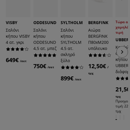
Τώρα α
VISBY
ODDESUND
SYLTHOLM
BERGFINK
χαμηλό
Σαλόνι
Σαλόνι
Σαλόνι
Αιώρα
τιμή
κήπου VISBY
κήπου
κήπου
BERGFINK
UBBER
4 ατ. γκρι
ODDESUND
SYLTHOLM
Π80xΜ200
Καρέκλ
4,5 ατ. μπεζ
4.5 ατ.
υπόλευκο
σαλονι
σκληρό
649€
κήπου
ξύλο
/σετ
750€
12,50€
UBBER
/σετ
/
διάφορ
τμχ
899€
/σετ
21,5
τμχ
Προηγού
τιμή: 22,
τμχ