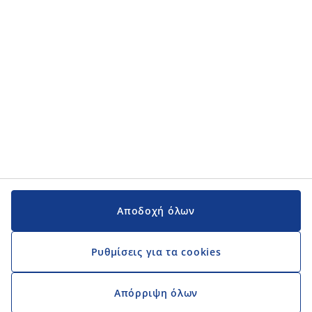
Εγχειρίδια και υποστήριξη
Εγχειρίδια και υποστήριξη
JYSK
JYSK
Κεντρικά Γραφεία
Ακολουθήστε τη JYSK
Αποδοχή όλων
Ρυθμίσεις για τα cookies
Απόρριψη όλων