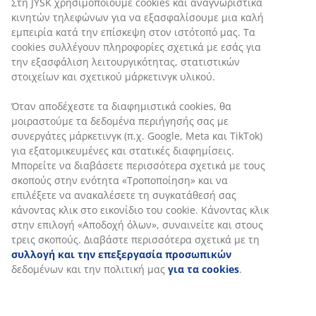
κήπου
BORRE
Στη JYSK χρησιμοποιούμε cookies και αναγνωριστικά
475€
12,50€
UBBERUP
Ø50xΥ40
κινητών τηλεφώνων για να εξασφαλίσουμε μια καλή
/σετ
/
30€
διάφορα
διάφορα
εμπειρία κατά την επίσκεψη στον ιστότοπό μας. Τα
599€ /σετ
τμχ
/τ
cookies συλλέγουν πληροφορίες σχετικά με εσάς για
την εξασφάλιση λειτουργικότητας, στατιστικών
21,50€
25€
στοιχείων και σχετικού μάρκετινγκ υλικού.
/
/τμχ
Προηγούμενη
τμχ
Προηγούμενη
τιμή: 30€ /τμχ
Όταν αποδέχεστε τα διαφημιστικά cookies, θα
τιμή: 22,50€ /
μοιραστούμε τα δεδομένα περιήγησής σας με
τμχ
συνεργάτες μάρκετινγκ (π.χ. Google, Meta και TikTok)
+
3
για εξατομικευμένες και στατικές διαφημίσεις.
Μπορείτε να διαβάσετε περισσότερα σχετικά με τους
σκοπούς στην ενότητα «Τροποποίηση» και να
Εάν έχετε ένα πολύ συγκεκριμένο όραμα για τον
επιλέξετε να ανακαλέσετε τη συγκατάθεσή σας
εξωτερικό σας χώρο, έχετε επίσης την ευκαιρία να
κάνοντας κλικ στο εικονίδιο του cookie. Κάνοντας κλικ
φτιάξετε το δικό σας σύνολο από μεμονωμένα έπιπλα
στην επιλογή «Αποδοχή όλων», συναινείτε και στους
σαλονιού, όπως lounge καρέκλες κήπου και τραπέζια
τρεις σκοπούς. Διαβάστε περισσότερα σχετικά με τη
κήπου. Ή μπορείτε να διαμορφώσετε ένα
συλλογή και την επεξεργασία προσωπικών
προσαρμοσμένο σαλόνι από μονάδες σαλονιού
δεδομένων και την πολιτική μας
για τα cookies
.
κήπου. Λάβετε τις καλύτερες συμβουλές σε αυτόν τον
οδηγό για να δημιουργήσετε ένα σετ σαλονιού από
μονάδες