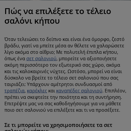
ροστασία επίπλων
ωτισμός εξωτερικού χώρου
εντόνια
κελετοί κρεβατιών
ωτισμός
Πώς να επιλέξετε το τέλειο
άμπινγκ
τουλάπες
πoστρώματα κρεβατιού
ίδη σπιτιού
σαλόνι κήπου
πίπλωση υπνοδωματίου
άβλες κρεβατιού
αιδικό δωμάτιο
Όταν τελειώσει το δείπνο και είναι ένα όμορφο, ζεστό
αιδικά στρώματα
ώρος πλυντηρίου
βράδυ, γιατί να μπείτε μέσα αν θέλετε να χαλαρώσετε
λίγο ακόμα στο αίθριο; Με πολυτελή έπιπλα κήπου,
όπως ένα
σετ σαλονιού
, μπορείτε να αξιοποιήσετε
αιδικά κρεβάτια
ακόμη περισσότερο τον εξωτερικό σας χώρο, ακόμα
και τις καλοκαιρινές νύχτες. Ωστόσο, μπορεί να είναι
δύσκολο να βρείτε το τέλειο σετ σαλονιού που σας
ταιριάζει: Υπάρχουν αμέτρητοι συνδυασμοί από
τραπέζια
,
καρέκλες
και
καναπέδες σαλονιού
. Επιπλέον,
πρέπει να σκεφτείτε την ποιότητα και τη συντήρηση.
Επιτρέψτε μας να σας καθοδηγήσουμε για να μάθετε
ποιο σετ σαλονιού να επιλέξετε και τι να προσέξετε.
Σε τι μπορείτε να χρησιμοποιήσετε τα σετ
σαλονιών κήπου;