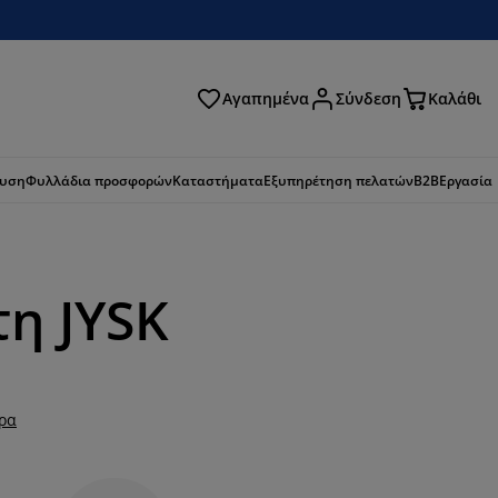
Αγαπημένα
Σύνδεση
Καλάθι
ζήτηση
ευση
Φυλλάδια προσφορών
Καταστήματα
Εξυπηρέτηση πελατών
B2B
Εργασία
τη JYSK
ερα