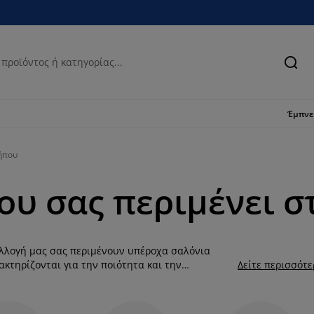
Ανα
Έμπν
ήπου
ου σας περιμένει σ
υλλογή μας σας περιμένουν υπέροχα σαλόνια
κτηρίζονται για την ποιότητα και την
Δείτε περισσότ
. Άλλωστε, καλοκαίρι σημαίνει χαλαρά
ου αποτελεί μια ολοκληρωμένη λύση για το
ου με άνετους καναπέδες, με καρέκλες ή