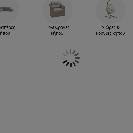
ετ σαλονιού εξωτερικού χώρου είναι από ποιοτικά
 σετ επίπλων κήπου και έπιπλα κήπου από
 Βρείτε το δικό σας!
ναπέδες
Πολυθρόνες
Αιώρες &
κήπου
κήπου
κούνιες κήπου