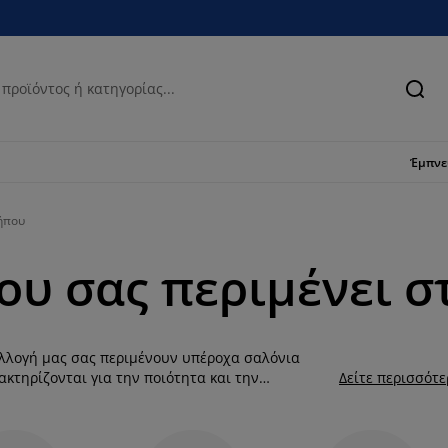
Ανα
Έμπν
ήπου
ου σας περιμένει σ
υλλογή μας σας περιμένουν υπέροχα σαλόνια
κτηρίζονται για την ποιότητα και την
Δείτε περισσότ
. Άλλωστε, καλοκαίρι σημαίνει χαλαρά
ου αποτελεί μια ολοκληρωμένη λύση για το
ου με άνετους καναπέδες, με καρέκλες ή