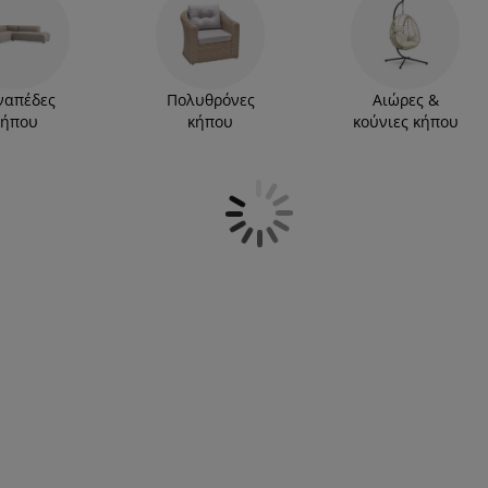
ετ σαλονιού εξωτερικού χώρου είναι από ποιοτικά
 σετ επίπλων κήπου και έπιπλα κήπου από
 Βρείτε το δικό σας!
ναπέδες
Πολυθρόνες
Αιώρες &
κήπου
κήπου
κούνιες κήπου