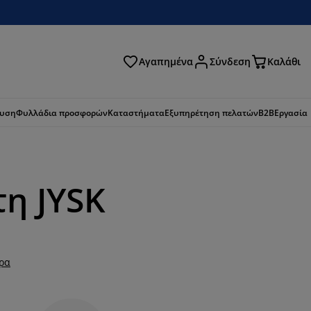
Αγαπημένα
Σύνδεση
Καλάθι
ζήτηση
ευση
Φυλλάδια προσφορών
Καταστήματα
Εξυπηρέτηση πελατών
B2B
Εργασία
τη JYSK
ερα