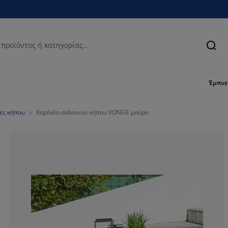
Ανα
Έμπν
ες κήπου
Καρέκλα σαλονιού κήπου VONGE μαύρο
82.84023668639