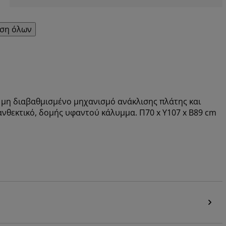
ση όλων
ε μη διαβαθμισμένο μηχανισμό ανάκλισης πλάτης και
ανθεκτικό, δομής υφαντού κάλυμμα. Π70 x Υ107 x Β89 cm