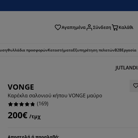
Αγαπημένα
Σύνδεση
Καλάθι
ζήτηση
ευση
Φυλλάδια προσφορών
Καταστήματα
Εξυπηρέτηση πελατών
B2B
Εργασία
VONGE
Καρέκλα σαλονιού κήπου VONGE μαύρο
(
169
)
200€
/τμχ
054%
Αποστολή ή παραλαβή;