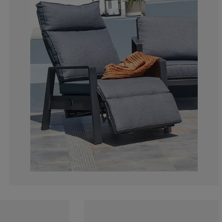
12.42603550295
3.550295857988
0%
1.183431952662