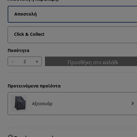
858%
1656%
Αποστολή
Click & Collect
722%
Ποσότητα
-
+
Προσθήκη στο καλάθι
Προτεινόμενα προϊόντα
Αξεσουάρ