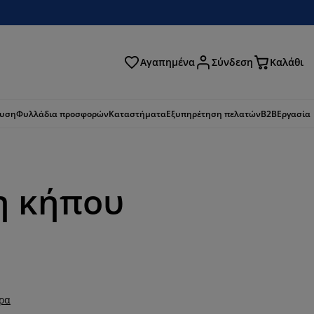
Αγαπημένα
Σύνδεση
Καλάθι
ζήτηση
ευση
Φυλλάδια προσφορών
Καταστήματα
Εξυπηρέτηση πελατών
B2B
Εργασία
η κήπου
ερα