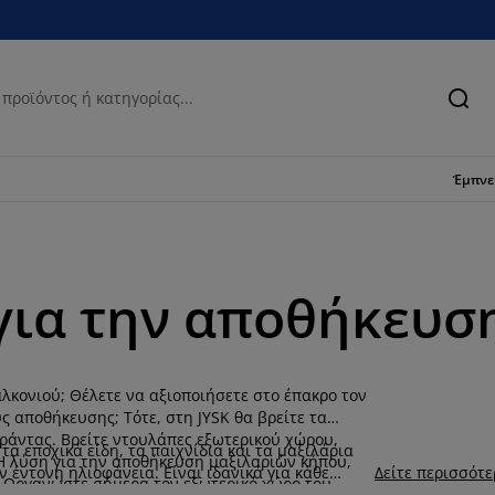
Ανα
Έμπν
 για την αποθήκευσ
λκονιού; Θέλετε να αξιοποιήσετε στο έπακρο τον
ς αποθήκευσης; Τότε, στη JYSK θα βρείτε τα
ράντας. Βρείτε ντουλάπες εξωτερικού χώρου,
α εποχικά είδη, τα παιχνίδια και τα μαξιλάρια
Η λύση για την αποθήκευση μαξιλαριών κήπου,
 έντονη ηλιοφάνεια. Είναι ιδανικά για κάθε
Δείτε περισσότ
. Οργανώστε σήμερα τον εξωτερικό χώρο του
ναι και ανθεκτικά στον παγετό.