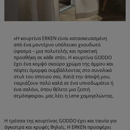
«Η κουρτίνα ERKEN είναι κατασκευασμένη
από ένα μοντέρνο υπόλευκο χνουδωτό
ύφασμα – μια πολυτελής και πρακτική
προσθήκη σε κάθε σπίτι. Η κουρτίνα GODDO
έχει ένα κομψό σκούρο χρώμα της άμμου και
πέφτει όμορφα συμβάλλοντας στο συνολικό
στυλ του σπιτιού σας. Κατά την άποψή μου,
ταιριάζουν πολύ καλά σε ένα υπνοδωμάτιο ή
ένα σαλόνι, όπου θέλετε μια ζεστή
ατμόσφαιρα», μας λέει η Lene χαμογελώντας.
Η τρέσσα της κουρτίνας GODDO έχει και ταινία για
άγκιστρα και κρυφές θηλιές. Η ERKEN προσφέρει