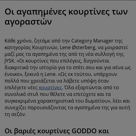
ροστασία επίπλων
ωτισμός εξωτερικού χώρου
εντόνια
κελετοί κρεβατιών
ωτισμός
Οι αγαπημένες κουρτίνες των
άμπινγκ
τουλάπες
πoστρώματα κρεβατιού
ίδη σπιτιού
αγοραστών
πίπλωση υπνοδωματίου
άβλες κρεβατιού
αιδικό δωμάτιο
Κάθε χρόνο, ζητάμε από την Category Manager της
αιδικά στρώματα
ώρος πλυντηρίου
κατηγορίας Κουρτινών, Lene Østerberg, να μοιραστεί
μαζί μας τα αγαπημένα της από τη νέα συλλογή της
JYSK. «Οι κουρτίνες που επιλέγεις, διηγούνται
αιδικά κρεβάτια
διακριτικά την ιστορία για το σπίτι σου και για σένα ως
ένοικο», ξεκινά η Lene. «Ως εκ τούτου, υπάρχουν
πολλά που χρειάζεται να λάβετε υπόψη όταν
επιλέγετε νέες
κουρτίνες
. Όλα εξαρτώνται από το
συνολικό στυλ που θέλετε να επιτύχετε και τα
συγκεκριμένα χαρακτηριστικά του δωματίου», λέει και
συνεχίζει παρουσιάζοντας τα αγαπημένα της για αυτή
τη σεζόν.
Οι βαριές κουρτίνες GODDO και