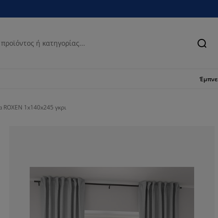
Ανα
Έμπν
α ROXEN 1x140x245 γκρι
75%