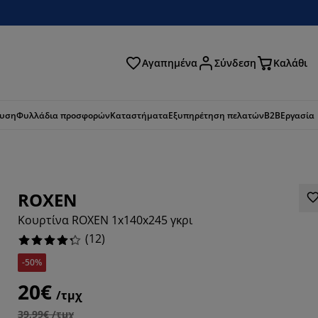
Αγαπημένα
Σύνδεση
Καλάθι
ζήτηση
ευση
Φυλλάδια προσφορών
Καταστήματα
Εξυπηρέτηση πελατών
B2B
Εργασία
ROXEN
Κουρτίνα ROXEN 1x140x245 γκρι
(
12
)
-50%
20€
/τμχ
39,99€ /τμχ